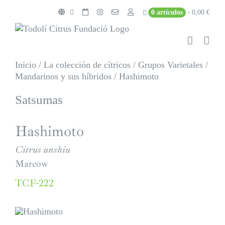
Saltar
0 artículos
0,00 €
al
contenido
Inicio
/
La colección de cítricos
/
Grupos Varietales
/
Mandarinos y sus híbridos
/
Hashimoto
Satsumas
Hashimoto
Citrus unshiu
Marcow
TCF-222