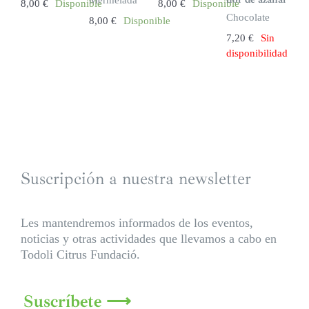
Mermelada
8,00
€
Disponible
8,00
€
Disponible
k
Chocolate
8,00
€
Disponible
7,20
€
Sin
disponibilidad
Suscripción a nuestra newsletter
Les mantendremos informados de los eventos,
noticias y otras actividades que llevamos a cabo en
Todoli Citrus Fundació.
Suscríbete ⟶