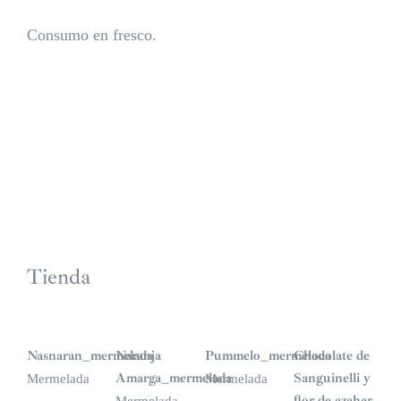
Consumo en fresco.
Tienda
S
i
n
Nasnaran_mermelada
Naranja
Pummelo_mermelada
Chocolate de
s
t
Amarga_mermelada
Sanguinelli y
Mermelada
Mermelada
o
c
flor de azahar