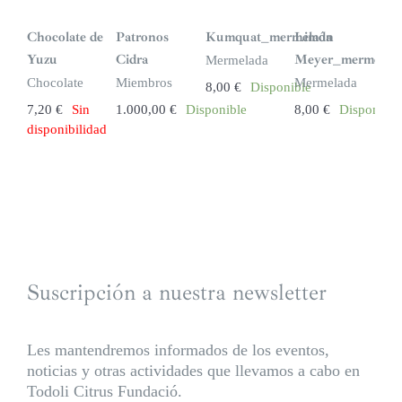
S
i
n
Chocolate de
Patronos
Kumquat_mermelada
Limón
s
t
Yuzu
Cidra
Meyer_mermelad
Mermelada
o
c
Chocolate
Miembros
Mermelada
8,00
€
Disponible
k
7,20
€
Sin
1.000,00
€
Disponible
8,00
€
Disponible
disponibilidad
Suscripción a nuestra newsletter
Les mantendremos informados de los eventos,
noticias y otras actividades que llevamos a cabo en
Todoli Citrus Fundació.