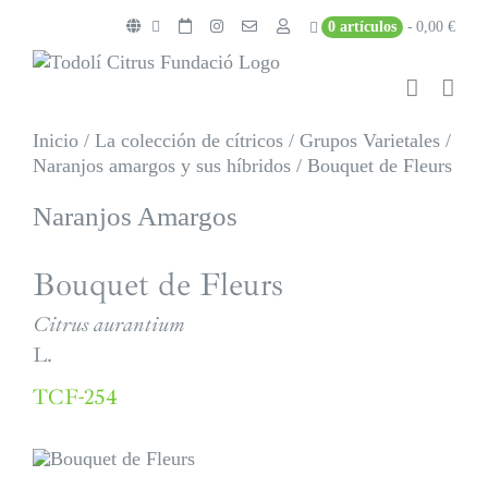
Saltar
0 artículos
0,00 €
al
contenido
Inicio
/
La colección de cítricos
/
Grupos Varietales
/
Naranjos amargos y sus híbridos
/
Bouquet de Fleurs
Naranjos Amargos
Bouquet de Fleurs
Citrus aurantium
L.
TCF-254