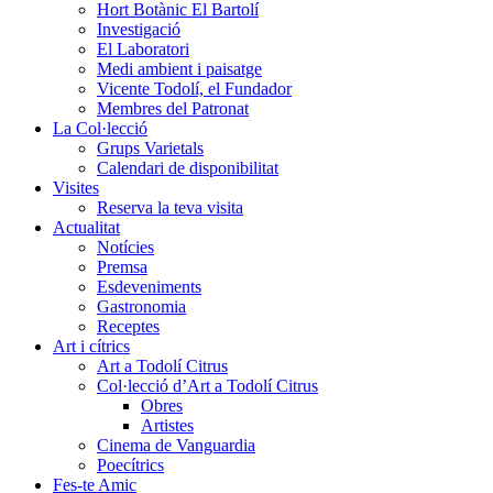
Hort Botànic El Bartolí
Investigació
El Laboratori
Medi ambient i paisatge
Vicente Todolí, el Fundador
Membres del Patronat
La Col·lecció
Grups Varietals
Calendari de disponibilitat
Visites
Reserva la teva visita
Actualitat
Notícies
Premsa
Esdeveniments
Gastronomia
Receptes
Art i cítrics
Art a Todolí Citrus
Col·lecció d’Art a Todolí Citrus
Obres
Artistes
Cinema de Vanguardia
Poecítrics
Fes-te Amic