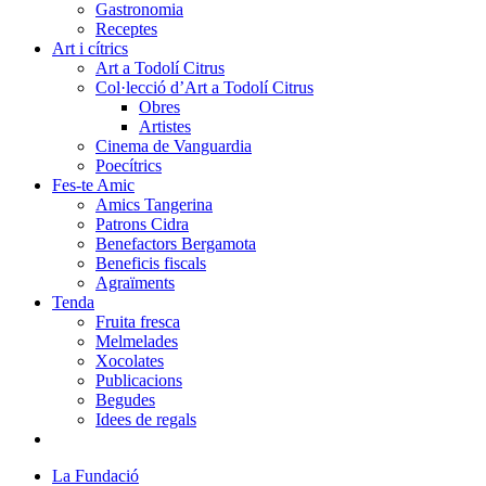
Gastronomia
Receptes
Art i cítrics
Art a Todolí Citrus
Col·lecció d’Art a Todolí Citrus
Obres
Artistes
Cinema de Vanguardia
Poecítrics
Fes-te Amic
Amics Tangerina
Patrons Cidra
Benefactors Bergamota
Beneficis fiscals
Agraïments
Tenda
Fruita fresca
Melmelades
Xocolates
Publicacions
Begudes
Idees de regals
La Fundació