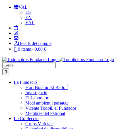
Skip
VAL
to
ES
content
EN
VAL
Detalls del compte
0 items
0,00 €
Cerca:
La Fundació
Hort Botànic El Bartolí
Investigació
El Laboratori
Medi ambient i paisatge
Vicente Todolí, el Fundador
Membres del Patronat
La Col·lecció
Grups Varietals
Calendari de disponibilitat