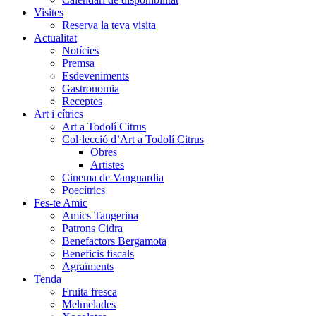
Visites
Reserva la teva visita
Actualitat
Notícies
Premsa
Esdeveniments
Gastronomia
Receptes
Art i cítrics
Art a Todolí Citrus
Col·lecció d’Art a Todolí Citrus
Obres
Artistes
Cinema de Vanguardia
Poecítrics
Fes-te Amic
Amics Tangerina
Patrons Cidra
Benefactors Bergamota
Beneficis fiscals
Agraïments
Tenda
Fruita fresca
Melmelades