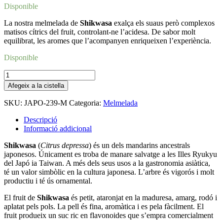
Disponible
La nostra melmelada de
Shikwasa
exalça els suaus però complexos
matisos cítrics del fruit, controlant-ne l’acidesa. De sabor molt
equilibrat, les aromes que l’acompanyen enriqueixen l’experiència.
Disponible
quantitat
de
Afegeix a la cistella
Shikwasa_melmelada
SKU:
JAPO-239-M
Categoria:
Melmelada
Descripció
Informació addicional
Shikwasa
(
Citrus depressa
) és un dels mandarins ancestrals
japonesos. Únicament es troba de manare salvatge a les Illes Ryukyu
del Japó ia Taiwan. A més dels seus usos a la gastronomia asiàtica,
té un valor simbòlic en la cultura japonesa. L’arbre és vigorós i molt
productiu i té ús ornamental.
El fruit de
Shikwasa
és petit, ataronjat en la maduresa, amarg, rodó i
aplatat pels pols. La pell és fina, aromàtica i es pela fàcilment. El
fruit produeix un suc ric en flavonoides que s’empra comercialment