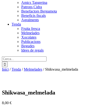
Amics Tangerina
Patrons Cidra
Benefactors Bergamota
Beneficis fiscals
Agraïments
Tenda
Fruita fresca
Melmelades
Xocolates
Publicacions
Begudes
Idees de regals
Cerca:
Inici
/
Tenda
/
Melmelades
/
Shikwasa_melmelada
Shikwasa_melmelada
8,00
€