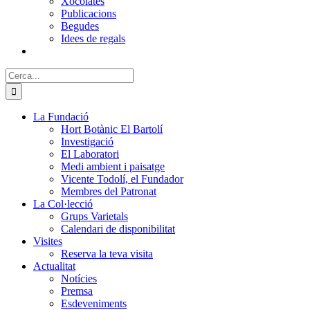
Xocolates
Publicacions
Begudes
Idees de regals
Cerca:
La Fundació
Hort Botànic El Bartolí
Investigació
El Laboratori
Medi ambient i paisatge
Vicente Todolí, el Fundador
Membres del Patronat
La Col·lecció
Grups Varietals
Calendari de disponibilitat
Visites
Reserva la teva visita
Actualitat
Notícies
Premsa
Esdeveniments