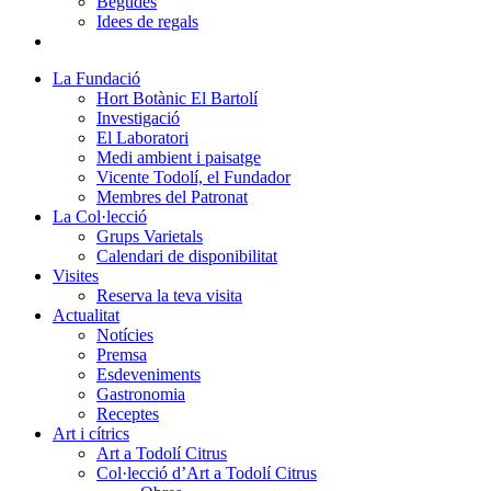
Begudes
Idees de regals
La Fundació
Hort Botànic El Bartolí
Investigació
El Laboratori
Medi ambient i paisatge
Vicente Todolí, el Fundador
Membres del Patronat
La Col·lecció
Grups Varietals
Calendari de disponibilitat
Visites
Reserva la teva visita
Actualitat
Notícies
Premsa
Esdeveniments
Gastronomia
Receptes
Art i cítrics
Art a Todolí Citrus
Col·lecció d’Art a Todolí Citrus