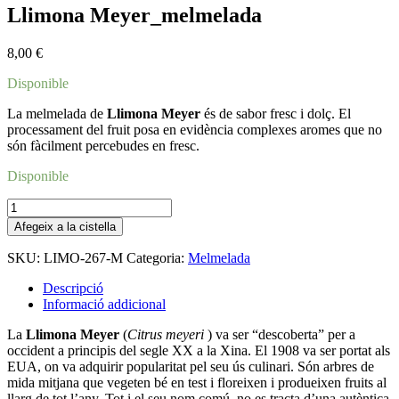
Llimona Meyer_melmelada
8,00
€
Disponible
La melmelada de
Llimona Meyer
és de sabor fresc i dolç. El
processament del fruit posa en evidència complexes aromes que no
són fàcilment percebudes en fresc.
Disponible
quantitat
de
Afegeix a la cistella
Llimona
Meyer_melmelada
SKU:
LIMO-267-M
Categoria:
Melmelada
Descripció
Informació addicional
La
Llimona Meyer
(
Citrus meyeri
) va ser “descoberta” per a
occident a principis del segle XX a la Xina. El 1908 va ser portat als
EUA, on va adquirir popularitat pel seu ús culinari. Són arbres de
mida mitjana que vegeten bé en test i floreixen i produeixen fruits al
llarg de tot l’any. Tot i el seu nom comú, no es tracta d’una autèntica