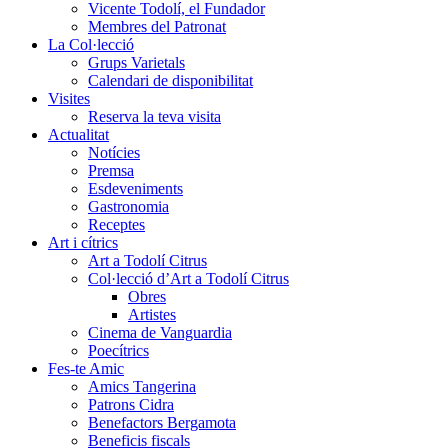
Vicente Todolí, el Fundador
Membres del Patronat
La Col·lecció
Grups Varietals
Calendari de disponibilitat
Visites
Reserva la teva visita
Actualitat
Notícies
Premsa
Esdeveniments
Gastronomia
Receptes
Art i cítrics
Art a Todolí Citrus
Col·lecció d’Art a Todolí Citrus
Obres
Artistes
Cinema de Vanguardia
Poecítrics
Fes-te Amic
Amics Tangerina
Patrons Cidra
Benefactors Bergamota
Beneficis fiscals