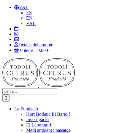
Skip
VAL
to
ES
content
EN
VAL
Detalls del compte
0 items
0,00 €
Cerca:
La Fundació
Hort Botànic El Bartolí
Investigació
El Laboratori
Medi ambient i paisatge