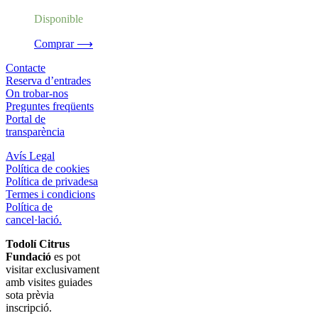
Disponible
Comprar ⟶
Contacte
Reserva d’entrades
On trobar-nos
Preguntes freqüents
Portal de
transparència
Avís Legal
Política de cookies
Política de privadesa
Termes i condicions
Política de
cancel·lació.
Todolí Citrus
Fundació
es pot
visitar exclusivament
amb visites guiades
sota prèvia
inscripció.