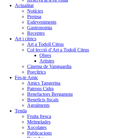
Actualitat
Notícies
Premsa
Esdeveniments
Gastronomia
Receptes
Art i cítrics
Art a Todolí Citrus
Col·lecció d’Art a Todolí Citrus
Obres
Artistes
Cinema de Vanguardia
Poecítrics
Fes-te Amic
Amics Tangerina
Patrons Cidra
Benefactors Bergamota
Beneficis fiscals
Agraïments
Tenda
Fruita fresca
Melmelades
Xocolates
Publicacions