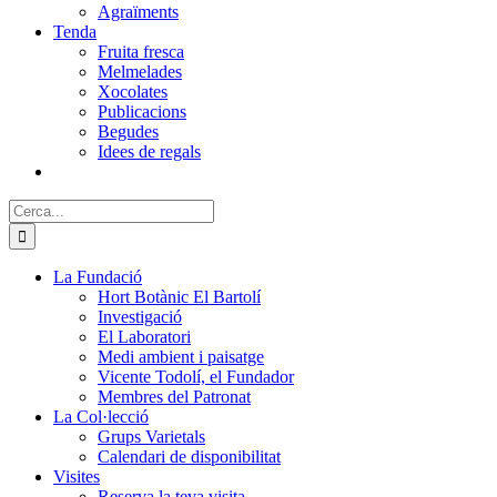
Agraïments
Tenda
Fruita fresca
Melmelades
Xocolates
Publicacions
Begudes
Idees de regals
Cerca:
La Fundació
Hort Botànic El Bartolí
Investigació
El Laboratori
Medi ambient i paisatge
Vicente Todolí, el Fundador
Membres del Patronat
La Col·lecció
Grups Varietals
Calendari de disponibilitat
Visites
Reserva la teva visita