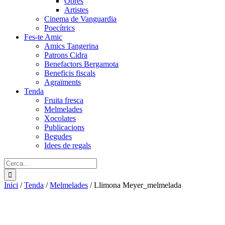
Obres
Artistes
Cinema de Vanguardia
Poecítrics
Fes-te Amic
Amics Tangerina
Patrons Cidra
Benefactors Bergamota
Beneficis fiscals
Agraïments
Tenda
Fruita fresca
Melmelades
Xocolates
Publicacions
Begudes
Idees de regals
Cerca:
Inici
/
Tenda
/
Melmelades
/
Llimona Meyer_melmelada