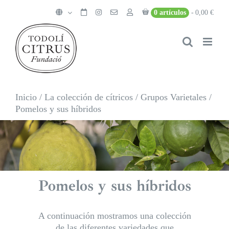
Saltar
0 artículos
0,00 €
al
contenido
Inicio
/
La colección de cítricos
/
Grupos Varietales
/
Pomelos y sus híbridos
Pomelos y sus híbridos
A continuación mostramos una colección
de las diferentes variedades que