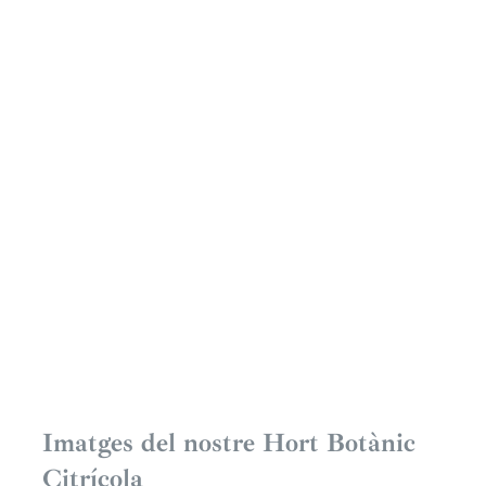
Marsh Pink –
Thompson
Chironja
Bartolí
Imatges del nostre Hort Botànic
Citrícola