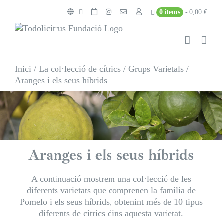
Skip
0 items
0,00 €
to
content
Inici
/
La col·lecció de cítrics
/
Grups Varietals
/
Aranges i els seus híbrids
Aranges i els seus híbrids
A continuació mostrem una col·lecció de les
diferents varietats que comprenen la família de
Pomelo i els seus híbrids, obtenint més de 10 tipus
diferents de cítrics dins aquesta varietat.