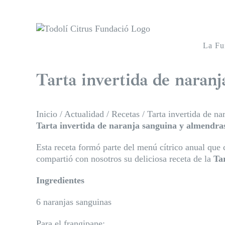
Saltar
al
contenido
La Fu
Tarta invertida de naran
Inicio
/
Actualidad
/
Recetas
/
Tarta invertida de n
Tarta invertida de naranja sanguina y almendra
Esta receta formó parte del menú cítrico anual que 
compartió con nosotros su deliciosa receta de la
Ta
Ingredientes
6 naranjas sanguinas
Para el frangipane: