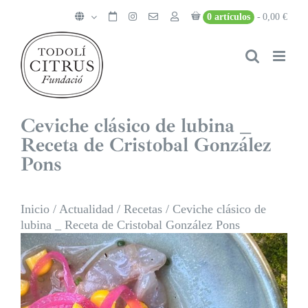
Saltar
0 artículos
0,00 €
al
contenido
Ceviche clásico de lubina _
Receta de Cristobal González
Pons
Inicio
/
Actualidad
/
Recetas
/
Ceviche clásico de
lubina _ Receta de Cristobal González Pons