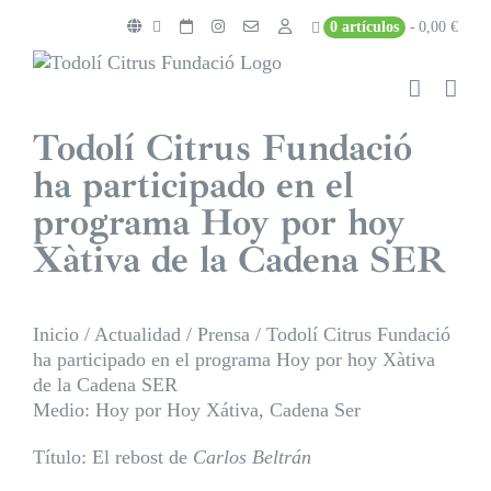
Saltar
0 artículos
0,00 €
al
contenido
Todolí Citrus Fundació
ha participado en el
programa Hoy por hoy
Xàtiva de la Cadena SER
Inicio
/
Actualidad
/
Prensa
/
Todolí Citrus Fundació
ha participado en el programa Hoy por hoy Xàtiva
de la Cadena SER
Medio: Hoy por Hoy Xátiva, Cadena Ser
Título: El rebost de
Carlos Beltrán