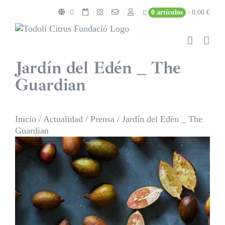
Saltar
0 artículos
0,00 €
al
contenido
Jardín del Edén _ The
Guardian
Inicio
/
Actualidad
/
Prensa
/
Jardín del Edén _ The
Guardian