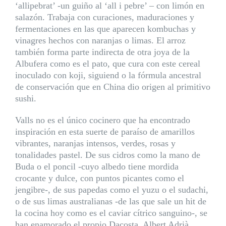
‘allipebrat’ -un guiño al ‘all i pebre’ – con limón en
salazón. Trabaja con curaciones, maduraciones y
fermentaciones en las que aparecen kombuchas y
vinagres hechos con naranjas o limas. El arroz
también forma parte indirecta de otra joya de la
Albufera como es el pato, que cura con este cereal
inoculado con koji, siguiend o la fórmula ancestral
de conservación que en China dio origen al primitivo
sushi.
Valls no es el único cocinero que ha encontrado
inspiración en esta suerte de paraíso de amarillos
vibrantes, naranjas intensos, verdes, rosas y
tonalidades pastel. De sus cidros como la mano de
Buda o el poncil -cuyo albedo tiene mordida
crocante y dulce, con puntos picantes como el
jengibre-, de sus papedas como el yuzu o el sudachi,
o de sus limas australianas -de las que sale un hit de
la cocina hoy como es el caviar cítrico sanguino-, se
han enamorado el propio Dacosta, Albert Adrià,