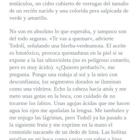
tentáculos, un cidro cubierto de verrugas del tamaño
de un recién nacido y una colorida pera salpicada de
verde y amarillo.
No son en absoluto lo que esperaba, y tampoco son
del todo seguras. «Te vas a quemar», advierte
Todolí, señalando una hierba-verdeamota. El aceite
es fototóxico, provoca quemaduras en la piel si se
expone a la luz ultravioleta (no es peligroso comerlo,
pero es muy ácido). «¿Quieres probarlo?», me
pregunta. Pongo una rodaja al sol y la miro con
desconfianza; los segmentos dorados se iluminan
como una vidriera. Echo la cabeza hacia atrás y me
meto unas gotas en la boca, con cuidado de no
tocarme los labios. Unas agujas ácidas que me hacen
agua los ojos me apuñalan la lengua. Me tambaleo y
me enjugo las lágrimas, pero Todolí ya ha pasado a
la siguiente fruta y me exprime en la mano el
contenido nacarado de un dedo de lima. Las bolitas
estallan en mi boca como caviar con sabor a lima.