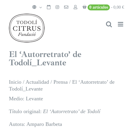
Saltar
0 artículos
0,00 €
al
contenido
El ‘Autorretrato’ de
Todolí_Levante
Inicio
/
Actualidad
/
Prensa
/
El ‘Autorretrato’ de
Todolí_Levante
Medio: Levante
Título original:
El ‘Autorretrato’ de Todolí
Autora: Amparo Barbeta