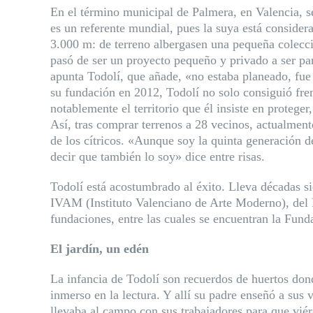
En el término municipal de Palmera, en Valencia, se
es un referente mundial, pues la suya está consider
3.000 m: de terreno albergasen una pequeña colecci
pasó de ser un proyecto pequeño y privado a ser pa
apunta Todolí, que añade, «no estaba planeado, fue
su fundación en 2012, Todolí no solo consiguió fre
notablemente el territorio que él insiste en proteg
Así, tras comprar terrenos a 28 vecinos, actualmen
de los cítricos. «Aunque soy la quinta generación d
decir que también lo soy» dice entre risas.
Todolí está acostumbrado al éxito. Lleva décadas si
IVAM (Instituto Valenciano de Arte Moderno), del 
fundaciones, entre las cuales se encuentran la Fund
El jardín, un edén
La infancia de Todolí son recuerdos de huertos dond
inmerso en la lectura. Y allí su padre enseñó a sus
llevaba al campo con sus trabajadores para que viér