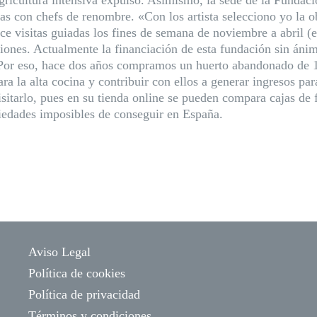
gricultura intensiva expulsó. Asimismo, la sede de la Fundaci
s con chefs de renombre. «Con los artista selecciono yo la obr
e visitas guiadas los fines de semana de noviembre a abril (e
ciones. Actualmente la financiación de esta fundación sin áni
 Por eso, hace dos años compramos un huerto abandonado de 
ara la alta cocina y contribuir con ellos a generar ingresos p
isitarlo, pues en su tienda online se pueden compara cajas de 
riedades imposibles de conseguir en España.
Aviso Legal
Política de cookies
Política de privacidad
Términos y condiciones