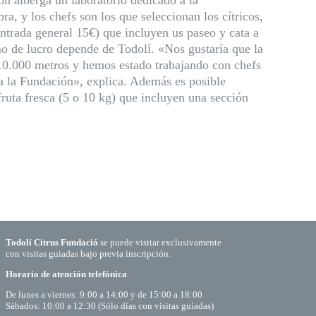
ón alberga un laboratorio dedicado a la
a, y los chefs son los que seleccionan los cítricos,
ntrada general 15€) que incluyen us paseo y cata a
mo de lucro depende de Todolí. «Nos gustaría que la
10.000 metros y hemos estado trabajando con chefs
ara la Fundación», explica. Además es posible
fruta fresca (5 o 10 kg) que incluyen una sección
Todolí Citrus Fundació
se puede visitar exclusivamente
con visitas guiadas bajo previa inscripción.
Horario de atención telefónica
De lunes a viernes: 9:00 a 14:00 y de 15:00 a 18:00
Sábados: 10:00 a 12:30 (Sólo días con visitas guiadas)