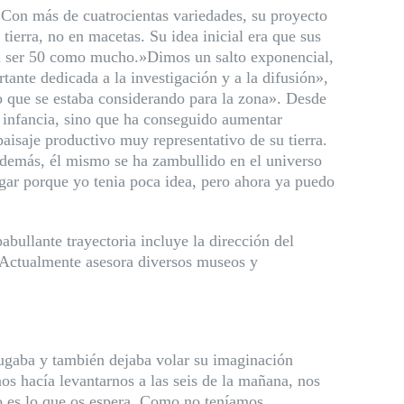
. Con más de cuatrocientas variedades, su proyecto
tierra, no en macetas. Su idea inicial era que sus
r a ser 50 como mucho.»Dimos un salto exponencial,
ante dedicada a la investigación y a la difusión»,
o que se estaba considerando para la zona». Desde
u infancia, sino que ha conseguido aumentar
aisaje productivo muy representativo de su tierra.
Además, él mismo se ha zambullido en el universo
tigar porque yo tenia poca idea, pero ahora ya puedo
bullante trayectoria incluye la dirección del
 Actualmente asesora diversos museos y
 jugaba y también dejaba volar su imaginación
nos hacía levantarnos a las seis de la mañana, nos
sto es lo que os espera. Como no teníamos