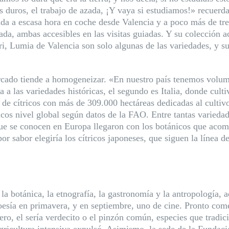
 duros, el trabajo de azada, ¡Y vaya si estudiamos!» recuerda 
da a escasa hora en coche desde Valencia y a poco más de tre
izada, ambas accesibles en las visitas guiadas. Y su colección
Lumia de Valencia son solo algunas de las variedades, y sus o
ercado tiende a homogeneizar. «En nuestro país tenemos volu
a a las variedades históricas, el segundo es Italia, donde cul
s de cítricos con más de 309.000 hectáreas dedicadas al cult
cos nivel global según datos de la FAO. Entre tantas variedade
 que se conocen en Europa llegaron con los botánicos que aco
or sabor elegiría los cítricos japoneses, que siguen la línea
, la botánica, la etnografía, la gastronomía y la antropología
oesía en primavera, y en septiembre, uno de cine. Pronto come
uero, el sería verdecito o el pinzón común, especies que tradi