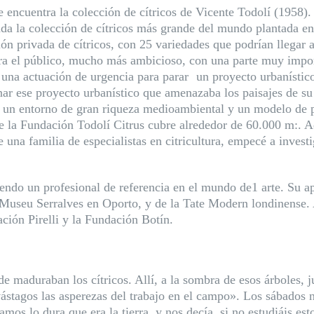
 encuentra la colección de cítricos de Vicente Todolí (1958)
ada la colección de cítricos más grande del mundo plantada en 
ón privada de cítricos, con 25 variedades que podrían llega
ra el público, mucho más ambicioso, con una parte muy import
 una actuación de urgencia para parar un proyecto urbanístic
nar ese proyecto urbanístico que amenazaba los paisajes de s
er, un entorno de gran riqueza medioambiental y un modelo de p
te la Fundación Todolí Citrus cubre alrededor de 60.000 m:. 
e una familia de especialistas en citricultura, empecé a inves
endo un profesional de referencia en el mundo de1 arte. Su apa
Museu Serralves en Oporto, y de la Tate Modern londinense.
ación Pirelli y la Fundación Botín.
e maduraban los cítricos. Allí, a la sombra de esos árboles,
 vástagos las asperezas del trabajo en el campo». Los sábados 
amos lo dura que era la tierra, y nos decía, si no estudiáis e