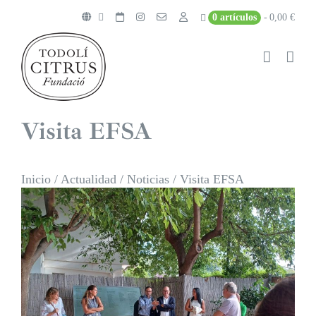
Saltar
0 artículos
0,00 €
al
contenido
Visita EFSA
Inicio
/
Actualidad
/
Noticias
/
Visita EFSA