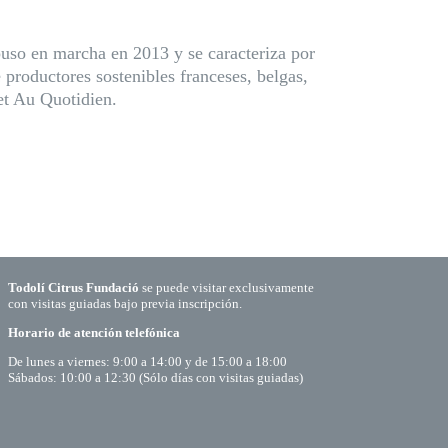
 puso en marcha en 2013 y se caracteriza por
productores sostenibles franceses, belgas,
et Au Quotidien.
Todolí Citrus Fundació
se puede visitar exclusivamente
con visitas guiadas bajo previa inscripción.
Horario de atención telefónica
De lunes a viernes: 9:00 a 14:00 y de 15:00 a 18:00
Sábados: 10:00 a 12:30 (Sólo días con visitas guiadas)