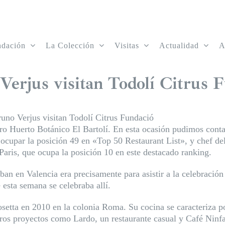
ndación
La Colección
Visitas
Actualidad
A
erjus visitan Todolí Citrus 
uno Verjus visitan Todolí Citrus Fundació
stro Huerto Botánico El Bartolí. En esta ocasión pudimos con
cupar la posición 49 en «Top 50 Restaurant List», y chef de
Paris, que ocupa la posición 10 en este destacado ranking.
aban en Valencia era precisamente para asistir a la celebració
esta semana se celebraba allí.
etta en 2010 en la colonia Roma. Su cocina se caracteriza p
os proyectos como Lardo, un restaurante casual y Café Ninfa,