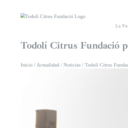
Saltar
al
contenido
La Fu
Todolí Citrus Fundació pa
Inicio
/
Actualidad
/
Noticias
/
Todolí Citrus Fundac