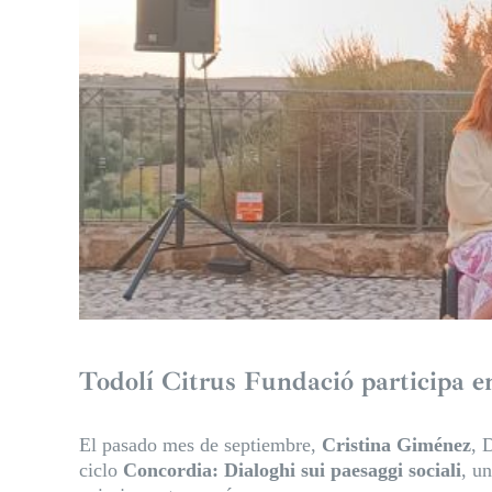
Todolí Citrus Fundació participa e
El pasado mes de septiembre,
Cristina Giménez
, 
ciclo
Concordia: Dialoghi sui paesaggi sociali
, u