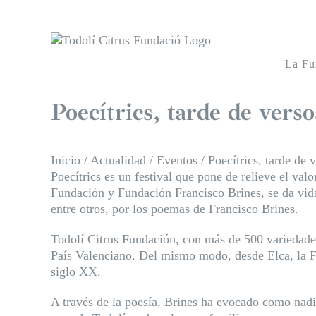
Saltar
al
contenido
La Fu
Poecítrics, tarde de verso
Inicio
/
Actualidad
/
Eventos
/
Poecítrics, tarde de v
Poecítrics es un festival que pone de relieve el val
Fundación y Fundación Francisco Brines, se da vida
entre otros, por los poemas de Francisco Brines.
Todolí Citrus Fundación, con más de 500 variedades 
País Valenciano. Del mismo modo, desde Elca, la Fu
siglo XX.
A través de la poesía, Brines ha evocado como nadie 