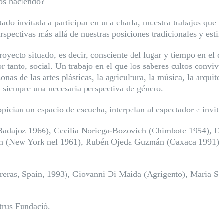
mos haciendo?
ado invitada a participar en una charla, muestra trabajos que 
rspectivas más allá de nuestras posiciones tradicionales y es
oyecto situado, es decir, consciente del lugar y tiempo en el 
 tanto, social. Un trabajo en el que los saberes cultos conviv
as de las artes plásticas, la agricultura, la música, la arquite
ta siempre una necesaria perspectiva de género.
ician un espacio de escucha, interpelan al espectador e invita
Badajoz 1966), Cecilia Noriega-Bozovich (Chimbote
1954), D
hn (New York nel 1961), Rubén Ojeda Guzmán (Oaxaca 1991),
ras, Spain, 1993), Giovanni Di Maida (Agrigento), Maria Sol
trus Fundació.