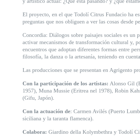
y artístico actual: ¿Qué está pasando? y ¿qué esta
El proyecto, en el que Todolí Citrus Fundacio ha est
preguntas que nos obliguen a ver las cosas desde pe
Concordia: Diálogos sobre paisajes sociales es un pr
activar mecanismos de transformación cultural y, por
encuentros que adoptan diferentes formas entre person
filosofía, la danza o la artesanía, teniendo en cuen
Las producciones que se presentan en Agrigento prop
Con la participación de los artistas:
Alonso Gil (
1957), Muna Mussie (Eritrea nel 1978), Robin Ka
(
Gifu, Japón
).
Con la actuación de
:
Carmen Avilés (Puerto Lumbre
siciliana y la taranta flamenca).
Colabora:
Giardino della Kolymbethra
y Todolí Ci