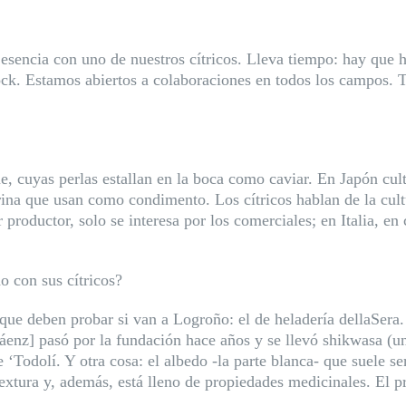
sencia con uno de nuestros cítricos.
Lleva tiempo: hay que h
ck. Estamos abiertos a colaboraciones en todos los campos. T
e, cuyas perlas estallan en la boca como caviar. En Japón cul
na que usan como condimento. Los cítricos hablan de la cult
r productor, solo se interesa por los comerciales; en Italia, e
o con sus cítricos?
ue deben probar si van a Logroño: el de heladería dellaSera.
enz] pasó por la fundación hace años y se llevó shikwasa (un
‘Todolí. Y otra cosa: el albedo -la parte blanca- que suele se
extura y, además, está lleno de propiedades medicinales. El pr