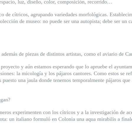
spacio, luz, diseño, color, composición, recorrido…
co de cítricos, agrupando variedades
morfológicas. Estableci
olección de museo: no puede ser una autopista; debe ser un c
 además de piezas de distintos artistas, como el aviario de Ca
el proyecto y aún estamos esperando
que lo apruebe el ayuntami
asiones: la micología y los
pájaros cantores. Como estos se ref
s puesto una jaula donde tenemos temporalmente pájaros que 
igan?
neros experimenten con los cítricos y a la investigación de ac
mota: un italiano formuló en Colonia una aqua mirabilis a fin