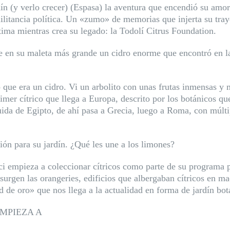
rdín (y verlo crecer) (Espasa) la aventura que encendió su amo
militancia política. Un «zumo» de memorias que injerta su tra
ima mientras crea su legado: la Todolí Citrus Foundation.
n su maleta más grande un cidro enorme que encontró en la i
que era un cidro. Vi un arbolito con unas frutas inmensas y 
rimer cítrico que llega a Europa, descrito por los botánicos 
ida de Egipto, de ahí pasa a Grecia, luego a Roma, con múltip
ión para su jardín. ¿Qué les une a los limones?
 empieza a coleccionar cítricos como parte de su programa pol
surgen las orangeries, edificios que albergaban cítricos en ma
de oro» que nos llega a la actualidad en forma de jardín bot
EMPIEZA A