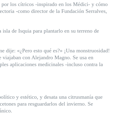
r por los cítricos -inspirado en los Médici- y cómo
yectoria -como director de la Fundación Serralves,
sla de Isquia para plantarlo en su terreno de
me dije: «¿Pero esto qué es?» ¡Una monstruosidad!
que viajaban con Alejandro Magno. Se usa en
les aplicaciones medicinales -incluso contra la
ítico y estético, y desata una citrusmanía que
cetones para resguardarlos del invierno. Se
ánico.