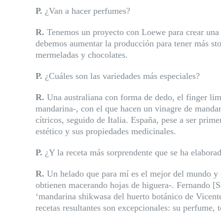
P.
¿Van a hacer perfumes?
R.
Tenemos un proyecto con Loewe para crear una e
debemos aumentar la producción para tener más sto
mermeladas y cho
colates.
P.
¿Cuáles son las variedades más especiales?
R.
Una australiana con forma de dedo, el finger lim
mandarina-, con el que hacen un vinagre de mandari
cítricos, seguido de Italia. España, pese a ser prime
estético y sus propiedades medicinales.
P.
¿Y la receta más sorprendente que se ha elaborad
R.
Un helado que para mí es el mejor del mundo y q
obtienen macerando hojas de higuera-. Fernando [Sá
‘mandarina shikwasa del huerto botánico de Vicente 
recetas resultantes son excepcionales: su perfume, t