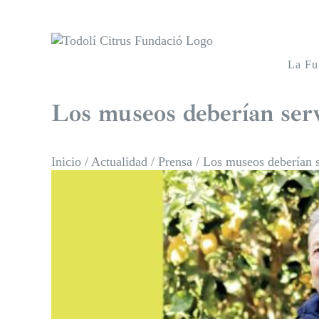
Saltar
al
contenido
La Fu
Los museos deberían servi
Inicio
/
Actualidad
/
Prensa
/
Los museos deberían se