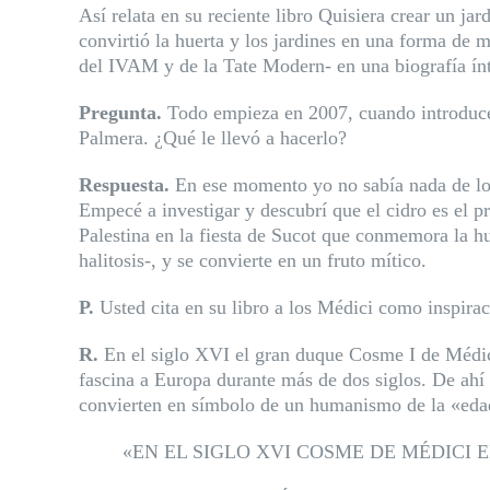
Así relata en su reciente libro Quisiera crear un ja
convirtió la huerta y los jardines en una forma de 
del IVAM y de la Tate Modern- en una biografía ínt
Pregunta.
Todo empieza en 2007, cuando introduce e
Palmera. ¿Qué le llevó a hacerlo?
Respuesta.
En ese momento yo no sabía nada de lo 
Empecé a investigar y descubrí que el cidro es el p
Palestina en la fiesta de Sucot que conmemora la hu
halitosis-, y se convierte en
un fruto mítico.
P.
Usted cita en su libro a los Médici como inspirac
R.
En el siglo XVI el gran duque Cosme I de Médici
fascina a Europa durante más de dos siglos. De ahí 
convierten en
símbolo de un humanismo de la «edad 
«EN EL SIGLO XVI COSME DE MÉDICI 