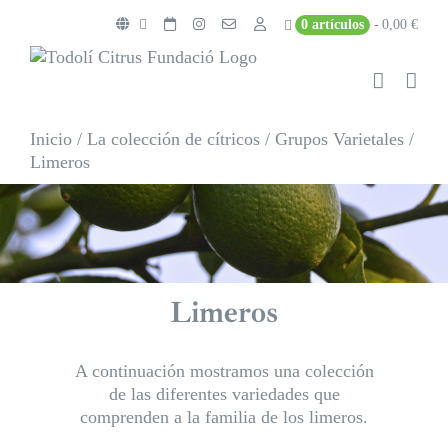
Saltar
0 artículos
0,00 €
al
contenido
Inicio
/
La colección de cítricos
/
Grupos Varietales
/
Limeros
Limeros
A continuación mostramos una colección
de las diferentes variedades que
comprenden a la familia de los limeros.