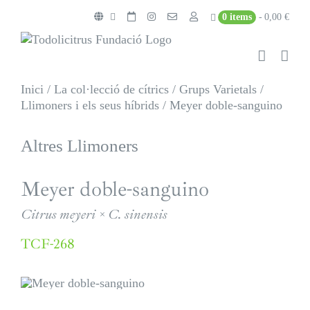
Skip
0 items
0,00 €
to
content
Inici
/
La col·lecció de cítrics
/
Grups Varietals
/
Llimoners i els seus híbrids
/
Meyer doble-sanguino
Altres Llimoners
Meyer doble-sanguino
Citrus meyeri × C. sinensis
TCF-268