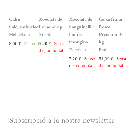
S
S
S
i
i
i
n
n
n
Cidra
Xocolata de
Xocolata de
Caixa fruita
s
s
s
t
t
t
Salò_melmelada
Lemondrop
Sanguinelli i
fresca
o
o
o
c
c
c
flor de
Premium 10
Melmelada
Xocolata
k
k
k
tarongina
kg
8,00
€
Disponible
7,20
€
Sense
Xocolata
Fruita
disponibilitat
7,20
€
Sense
51,00
€
Sense
disponibilitat
disponibilitat
Subscripció a la nostra newsletter