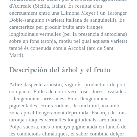
d'Acireale (Sicília, Itàlia). És resultat d'un
encreuament entre una Llimona Meyer i un Taronger
Doble-sanguino (varietat italiana de sanguinelli). Es
caracteritza per produir fruits amb franges
longitudinals vermelles (per la presència d'antocians)
sobre un fons taronja, motiu pel qual aquesta varietat
també és coneguda com a Arcobal (arc de Sant
Martí).
Descripción del árbol y el fruto
Arbre daspecte arbustiu, vigorós, productiu i de port
compacte. Fulles de color verd fosc, dures, ovalades
i lleugerament arrissades. Flors lleugerament
pigmentades. Fruits rodons, de mida mitjana amb
zona apical lleugerament deprimida. Escorça de fons
taronja i taques vermelles longitudinals, aromàtica.
Polpa sucosa, més o menys pigmentada en funció de
les condicions climàtiques, el sabor combina dolçor