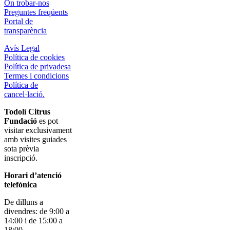
On trobar-nos
Preguntes freqüents
Portal de
transparència
Avís Legal
Política de cookies
Política de privadesa
Termes i condicions
Política de
cancel·lació.
Todolí Citrus
Fundació
es pot
visitar exclusivament
amb visites guiades
sota prèvia
inscripció.
Horari d’atenció
telefònica
De dilluns a
divendres: de 9:00 a
14:00 i de 15:00 a
18:00