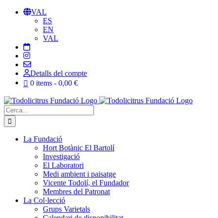
Skip
VAL
to
ES
content
EN
VAL
Detalls del compte
0 items
0,00 €
Cerca:
La Fundació
Hort Botànic El Bartolí
Investigació
El Laboratori
Medi ambient i paisatge
Vicente Todolí, el Fundador
Membres del Patronat
La Col·lecció
Grups Varietals
Calendari de disponibilitat