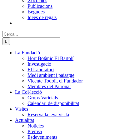
Xocolates
Publicacions
Begudes
Idees de regals
Cerca:
La Fundació
Hort Botànic El Bartolí
Investigació
El Laboratori
Medi ambient i paisatge
Vicente Todolí, el Fundador
Membres del Patronat
La Col·lecció
Grups Varietals
Calendari de disponibilitat
Visites
Reserva la teva visita
Actualitat
Notícies
Premsa
Esdeveniments