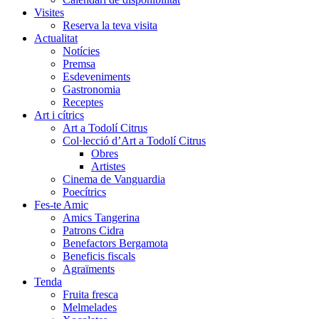
Visites
Reserva la teva visita
Actualitat
Notícies
Premsa
Esdeveniments
Gastronomia
Receptes
Art i cítrics
Art a Todolí Citrus
Col·lecció d’Art a Todolí Citrus
Obres
Artistes
Cinema de Vanguardia
Poecítrics
Fes-te Amic
Amics Tangerina
Patrons Cidra
Benefactors Bergamota
Beneficis fiscals
Agraïments
Tenda
Fruita fresca
Melmelades