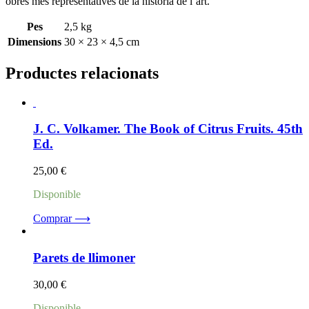
l'art
obres més representatives de la història de l’art.
Pes
2,5 kg
Dimensions
30 × 23 × 4,5 cm
Productes relacionats
J. C. Volkamer. The Book of Citrus Fruits. 45th
Ed.
25,00
€
Disponible
Comprar ⟶
Parets de llimoner
30,00
€
Disponible