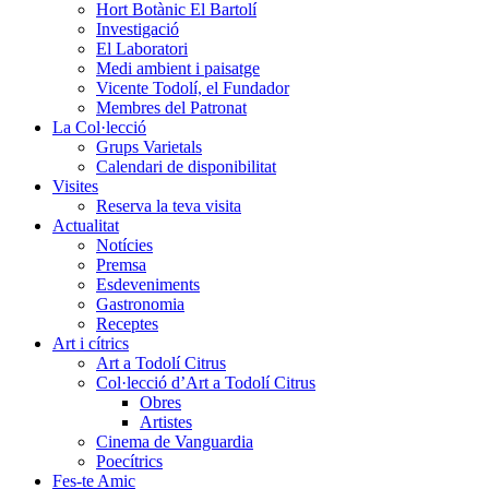
Hort Botànic El Bartolí
Investigació
El Laboratori
Medi ambient i paisatge
Vicente Todolí, el Fundador
Membres del Patronat
La Col·lecció
Grups Varietals
Calendari de disponibilitat
Visites
Reserva la teva visita
Actualitat
Notícies
Premsa
Esdeveniments
Gastronomia
Receptes
Art i cítrics
Art a Todolí Citrus
Col·lecció d’Art a Todolí Citrus
Obres
Artistes
Cinema de Vanguardia
Poecítrics
Fes-te Amic