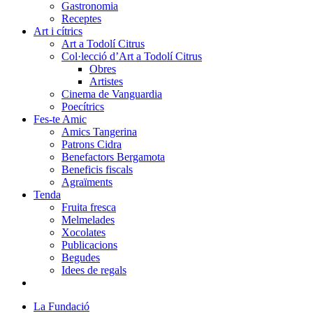
Gastronomia
Receptes
Art i cítrics
Art a Todolí Citrus
Col·lecció d’Art a Todolí Citrus
Obres
Artistes
Cinema de Vanguardia
Poecítrics
Fes-te Amic
Amics Tangerina
Patrons Cidra
Benefactors Bergamota
Beneficis fiscals
Agraïments
Tenda
Fruita fresca
Melmelades
Xocolates
Publicacions
Begudes
Idees de regals
La Fundació