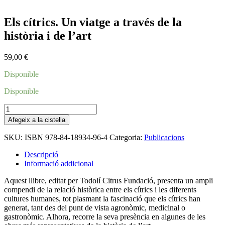
Els cítrics. Un viatge a través de la
història i de l’art
59,00
€
Disponible
Disponible
quantitat
de
Afegeix a la cistella
Els
cítrics.
SKU:
ISBN 978-84-18934-96-4
Categoria:
Publicacions
Un
viatge
Descripció
a
Informació addicional
través
de
Aquest llibre, editat per Todolí Citrus Fundació, presenta un ampli
la
compendi de la relació històrica entre els cítrics i les diferents
història
cultures humanes, tot plasmant la fascinació que els cítrics han
i
generat, tant des del punt de vista agronòmic, medicinal o
de
gastronòmic. Alhora, recorre la seva presència en algunes de les