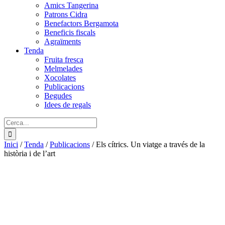
Amics Tangerina
Patrons Cidra
Benefactors Bergamota
Beneficis fiscals
Agraïments
Tenda
Fruita fresca
Melmelades
Xocolates
Publicacions
Begudes
Idees de regals
Cerca:
Inici
/
Tenda
/
Publicacions
/
Els cítrics. Un viatge a través de la
història i de l’art