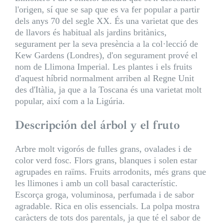
l'origen, sí que se sap que es va fer popular a partir
dels anys 70 del segle XX. És una varietat que des
de llavors és habitual als jardins britànics,
segurament per la seva presència a la col·lecció de
Kew Gardens (Londres), d'on segurament prové el
nom de Llimona Imperial. Les plantes i els fruits
d'aquest híbrid normalment arriben al Regne Unit
des d'Itàlia, ja que a la Toscana és una varietat molt
popular, així com a la Ligúria.
Descripción del árbol y el fruto
Arbre molt vigorós de fulles grans, ovalades i de
color verd fosc. Flors grans, blanques i solen estar
agrupades en raïms. Fruits arrodonits, més grans que
les llimones i amb un coll basal característic.
Escorça groga, voluminosa, perfumada i de sabor
agradable. Rica en olis essencials. La polpa mostra
caràcters de tots dos parentals, ja que té el sabor de