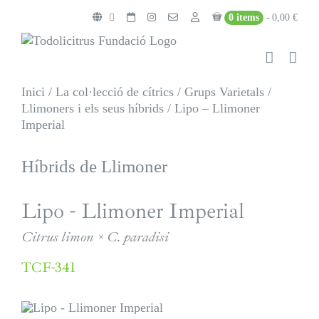
Skip
0 items
0,00 €
to
content
Inici
/
La col·lecció de cítrics
/
Grups Varietals
/
Llimoners i els seus híbrids
/
Lipo – Llimoner
Imperial
Híbrids de Llimoner
Lipo - Llimoner Imperial
Citrus limon × C. paradisi
TCF-341