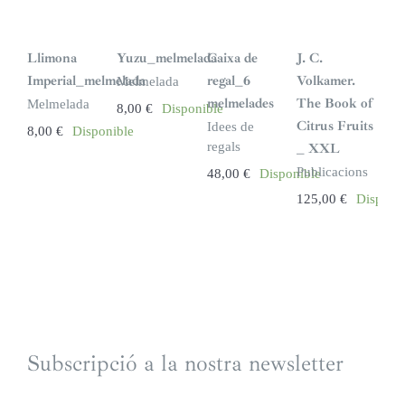
Llimona
Yuzu_melmelada
Caixa de
J. C.
Imperial_melmelada
regal_6
Volkamer.
Melmelada
melmelades
The Book of
Melmelada
8,00
€
Disponible
Citrus Fruits
Idees de
8,00
€
Disponible
regals
_ XXL
Publicacions
48,00
€
Disponible
125,00
€
Disponi
Subscripció a la nostra newsletter