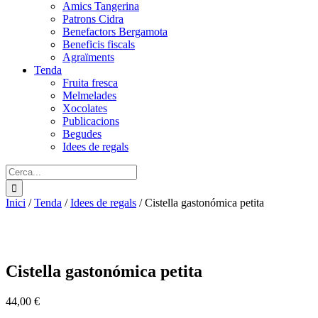
Amics Tangerina
Patrons Cidra
Benefactors Bergamota
Beneficis fiscals
Agraïments
Tenda
Fruita fresca
Melmelades
Xocolates
Publicacions
Begudes
Idees de regals
Cerca:
Inici
/
Tenda
/
Idees de regals
/
Cistella gastonómica petita
Cistella gastonómica petita
44,00
€