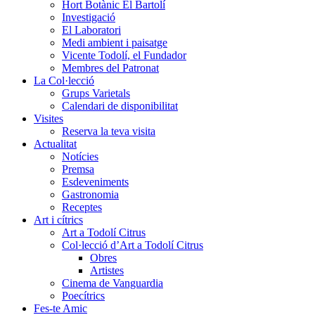
Hort Botànic El Bartolí
Investigació
El Laboratori
Medi ambient i paisatge
Vicente Todolí, el Fundador
Membres del Patronat
La Col·lecció
Grups Varietals
Calendari de disponibilitat
Visites
Reserva la teva visita
Actualitat
Notícies
Premsa
Esdeveniments
Gastronomia
Receptes
Art i cítrics
Art a Todolí Citrus
Col·lecció d’Art a Todolí Citrus
Obres
Artistes
Cinema de Vanguardia
Poecítrics
Fes-te Amic