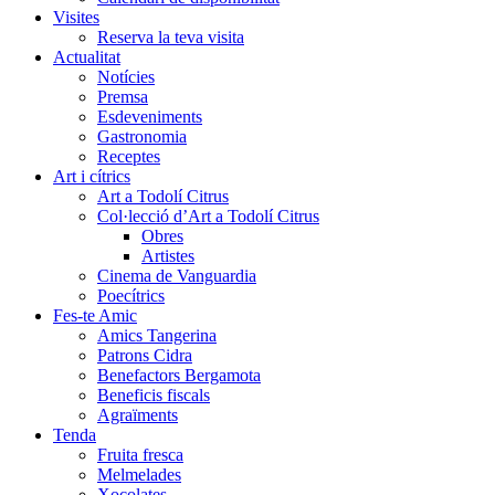
Visites
Reserva la teva visita
Actualitat
Notícies
Premsa
Esdeveniments
Gastronomia
Receptes
Art i cítrics
Art a Todolí Citrus
Col·lecció d’Art a Todolí Citrus
Obres
Artistes
Cinema de Vanguardia
Poecítrics
Fes-te Amic
Amics Tangerina
Patrons Cidra
Benefactors Bergamota
Beneficis fiscals
Agraïments
Tenda
Fruita fresca
Melmelades
Xocolates