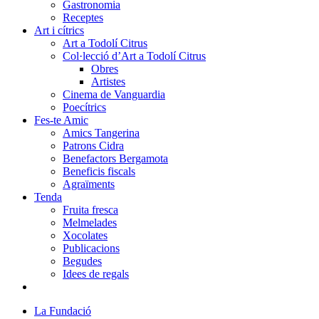
Gastronomia
Receptes
Art i cítrics
Art a Todolí Citrus
Col·lecció d’Art a Todolí Citrus
Obres
Artistes
Cinema de Vanguardia
Poecítrics
Fes-te Amic
Amics Tangerina
Patrons Cidra
Benefactors Bergamota
Beneficis fiscals
Agraïments
Tenda
Fruita fresca
Melmelades
Xocolates
Publicacions
Begudes
Idees de regals
La Fundació