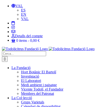
Skip
VAL
to
ES
content
EN
VAL
Detalls del compte
0 items
0,00 €
Cerca:
La Fundació
Hort Botànic El Bartolí
Investigació
El Laboratori
Medi ambient i paisatge
Vicente Todolí, el Fundador
Membres del Patronat
La Col·lecció
Grups Varietals
Calendari de disponibilitat