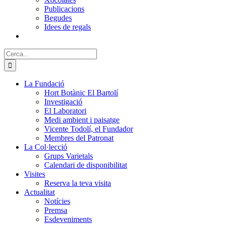
Publicacions
Begudes
Idees de regals
Cerca:
La Fundació
Hort Botànic El Bartolí
Investigació
El Laboratori
Medi ambient i paisatge
Vicente Todolí, el Fundador
Membres del Patronat
La Col·lecció
Grups Varietals
Calendari de disponibilitat
Visites
Reserva la teva visita
Actualitat
Notícies
Premsa
Esdeveniments