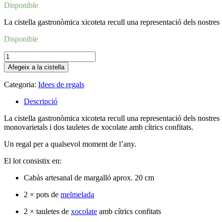
Disponible
La cistella gastronòmica xicoteta recull una representació dels nostres
Disponible
quantitat
de
Afegeix a la cistella
Cistella
gastonómica
Categoria:
Idees de regals
petita
Descripció
La cistella gastronòmica xicoteta recull una representació dels nostre
monovarietals i dos tauletes de xocolate amb cítrics confitats.
Un regal per a qualsevol moment de l’any.
El lot consistix en:
Cabàs artesanal de margalló aprox. 20 cm
2 × pots de
melmelada
2 × tauletes de
xocolate
amb cítrics confitats