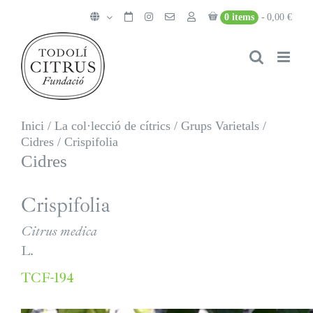
Skip
0 items
0,00 €
to
content
Inici
/
La col·lecció de cítrics
/
Grups Varietals
/
Cidres
/
Crispifolia
Cidres
Crispifolia
Citrus medica
L.
TCF-194