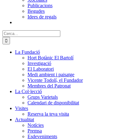
Publicacions
Begudes
Idees de regals
Cerca:
La Fundació
Hort Botànic El Bartolí
Investigació
El Laboratori
Medi ambient i paisatge
Vicente Todolí, el Fundador
Membres del Patronat
La Col·lecció
Grups Varietals
Calendari de disponibilitat
Visites
Reserva la teva visita
Actualitat
Notícies
Premsa
Esdeveniments