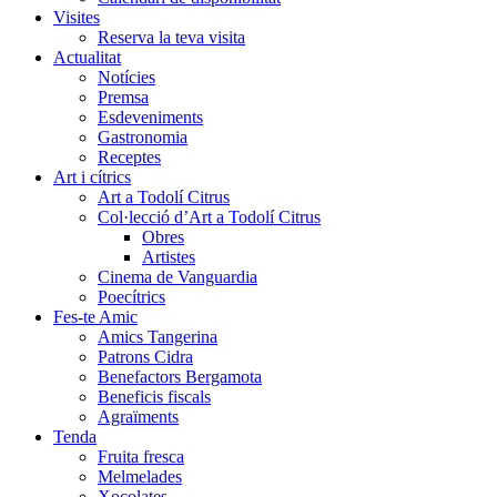
Visites
Reserva la teva visita
Actualitat
Notícies
Premsa
Esdeveniments
Gastronomia
Receptes
Art i cítrics
Art a Todolí Citrus
Col·lecció d’Art a Todolí Citrus
Obres
Artistes
Cinema de Vanguardia
Poecítrics
Fes-te Amic
Amics Tangerina
Patrons Cidra
Benefactors Bergamota
Beneficis fiscals
Agraïments
Tenda
Fruita fresca
Melmelades
Xocolates