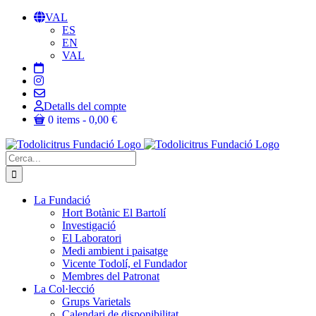
Skip
VAL
to
ES
content
EN
VAL
Detalls del compte
0 items
0,00 €
Cerca:
La Fundació
Hort Botànic El Bartolí
Investigació
El Laboratori
Medi ambient i paisatge
Vicente Todolí, el Fundador
Membres del Patronat
La Col·lecció
Grups Varietals
Calendari de disponibilitat