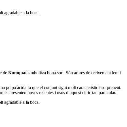
olt agradable a la boca.
re de
Kumquat
simbolitza bona sort. Són arbres de creixement lent i
na polpa àcida fa que el conjunt sigui molt característic i sorprenent.
es presenten noves receptes i usos d´aquest cítric tan particular.
olt agradable a la boca.