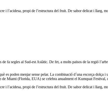
e i l’acidesa, propi de l’estructura del fruit. De sabor delicat i llarg, m
es de fa segles al Sud-est Asiàtic. De fet, a molts països de la regió l’arb
 perquè es poden menjar sense pelar. La combinació d´una escorça dolça i u
p de Miami (Florida, EUA) se celebra anualment el Kumquat Festival, on 
e i l’acidesa, propi de l’estructura del fruit. De sabor delicat i llarg, m