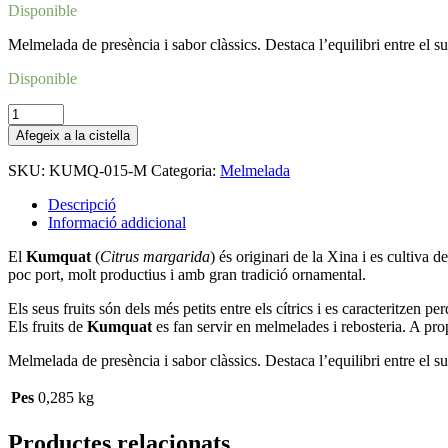
Disponible
Melmelada de presència i sabor clàssics. Destaca l’equilibri entre el sucr
Disponible
quantitat
de
Afegeix a la cistella
Kumquat_melmelada
SKU:
KUMQ-015-M
Categoria:
Melmelada
Descripció
Informació addicional
El
Kumquat
(
Citrus margarida
) és originari de la Xina i es cultiva d
poc port, molt productius i amb gran tradició ornamental.
Els seus fruits són dels més petits entre els cítrics i es caracteritzen
Els fruits de
Kumquat
es fan servir en melmelades i rebosteria. A pro
Melmelada de presència i sabor clàssics. Destaca l’equilibri entre el sucr
Pes
0,285 kg
Productes relacionats