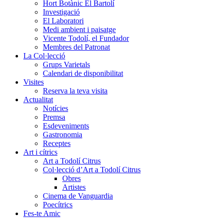
Hort Botànic El Bartolí
Investigació
El Laboratori
Medi ambient i paisatge
Vicente Todolí, el Fundador
Membres del Patronat
La Col·lecció
Grups Varietals
Calendari de disponibilitat
Visites
Reserva la teva visita
Actualitat
Notícies
Premsa
Esdeveniments
Gastronomia
Receptes
Art i cítrics
Art a Todolí Citrus
Col·lecció d’Art a Todolí Citrus
Obres
Artistes
Cinema de Vanguardia
Poecítrics
Fes-te Amic