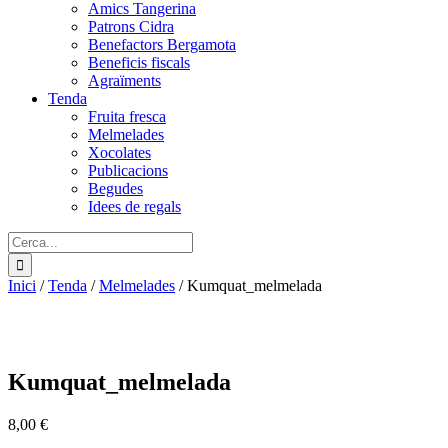
Amics Tangerina
Patrons Cidra
Benefactors Bergamota
Beneficis fiscals
Agraïments
Tenda
Fruita fresca
Melmelades
Xocolates
Publicacions
Begudes
Idees de regals
Cerca:
Inici
/
Tenda
/
Melmelades
/
Kumquat_melmelada
Kumquat_melmelada
8,00
€