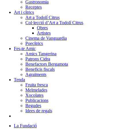
Gastronomia
Receptes
Art i cítrics
Art a Todolí Citrus
Col·lecció d’Art a Todolí Citrus
Obres
Artistes
Cinema de Vanguardia
Poecítrics
Fes-te Amic
Amics Tangerina
Patrons Cidra
Benefactors Bergamota
Beneficis fiscals
Agraïments
Tenda
Fruita fresca
Melmelades
Xocolates
Publicacions
Begudes
Idees de regals
La Fundació