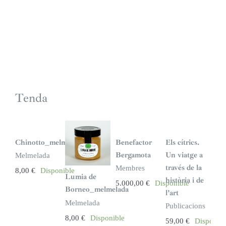
Tenda
Chinotto_melmelada
Benefactor
Els cítrics.
Bergamota
Un viatge a
Melmelada
través de la
Membres
8,00
€
Disponible
Lumia de
història i de
5.000,00
€
Disponible
Borneo_melmelada
l’art
Melmelada
Publicacions
8,00
€
Disponible
59,00
€
Disponibl