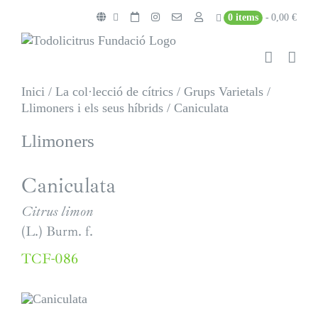
Skip
0 items
0,00 €
to
content
Inici
/
La col·lecció de cítrics
/
Grups Varietals
/
Llimoners i els seus híbrids
/
Caniculata
Llimoners
Caniculata
Citrus limon
(L.) Burm. f.
TCF-086