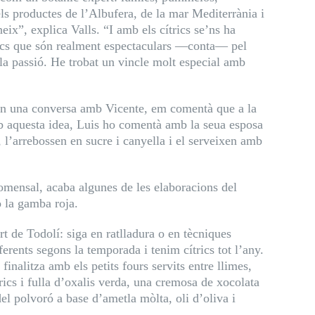
els productes de l’Albufera, de la mar Mediterrània i
eix”, explica Valls. “I amb els cítrics se’ns ha
trics que són realment espectaculars —conta— pel
e la passió. He trobat un vincle molt especial amb
En una conversa amb Vicente, em comentà que a la
Amb aquesta idea, Luis ho comentà amb la seua esposa
n, l’arrebossen en sucre i canyella i el serveixen amb
comensal, acaba algunes de les elaboracions del
o la gamba roja.
rt de Todolí: siga en ratlladura o en tècniques
rents segons la temporada i tenim cítrics tot l’any.
inalitza amb els petits fours servits entre llimes,
cs i fulla d’oxalis verda, una cremosa de xocolata
l polvoró a base d’ametla mòlta, oli d’oliva i