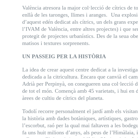
València atresora la major col·lecció de cítrics de 
enllà de les taronges, llimes i aranges. Una explos
d’aquest edén dedicat als cítrics, un dels grans ex
l’IVAM de València, entre altres projectes) i que se
protegit de projectes urbanístics. Des de la seua obe
matisos i textures sorprenents.
UN PASSEIG PER LA HISTÒRIA
La idea de crear aquest centre dedicat a la investig
dedicada a la citricultura. Encara que canvià el cam
Adrià per Perpinyà, on conegueren una col·lecció de 
de tot el món. Començà amb 45 varietats, i hui en 
àrees de cultiu de cítrics del planeta.
Todolí recorre personalment el jardí amb els visitan
la història amb dades botàniques, artístiques, gast
l’escorbut, raó per la qual mai faltaven a les bodegu
fa uns huit milions d’anys, als peus de l’Himàlaia,