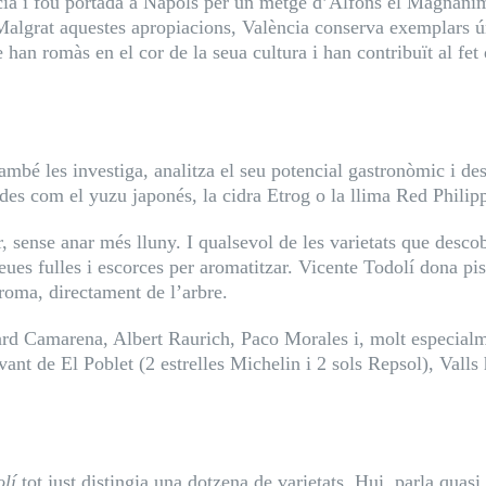
ia i fou portada a Nàpols per un metge d’Alfons el Magnànim
 Malgrat aquestes apropiacions, València conserva exemplars ún
ue han romàs en el cor de la seua cultura i han contribuït al f
també les investiga, analitza el seu potencial gastronòmic i
des com el yuzu japonés, la cidra Etrog o la llima Red Philip
, sense anar més lluny. I qualsevol de les varietats que descob
 seues fulles i escorces per aromatitzar. Vicente Todolí dona p
oma, directament de l’arbre.
ard Camarena, Albert Raurich, Paco Morales i, molt especialme
ant de El Poblet (2 estrelles Michelin i 2 sols Repsol), Valls 
olí
tot just distingia una dotzena de varietats. Hui, parla qua