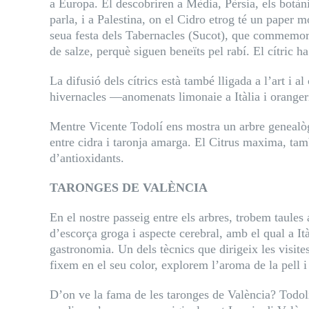
a Europa. El descobriren a Mèdia, Pèrsia, els botàn
parla, i a Palestina, on el Cidro etrog té un paper m
seua festa dels Tabernacles (Sucot), que commemora 
de salze, perquè siguen beneïts pel rabí. El cítric h
La difusió dels cítrics està també lligada a l’art i 
hivernacles —anomenats limonaie a Itàlia i orangeri
Mentre Vicente Todolí ens mostra un arbre genealògi
entre cidra i taronja amarga. El Citrus maxima, tam
d’antioxidants.
TARONGES DE VALÈNCIA
En el nostre passeig entre els arbres, trobem taule
d’escorça groga i aspecte cerebral, amb el qual a It
gastronomia. Un dels tècnics que dirigeix les visit
fixem en el seu color, explorem l’aroma de la pell i 
D’on ve la fama de les taronges de València? Todolí