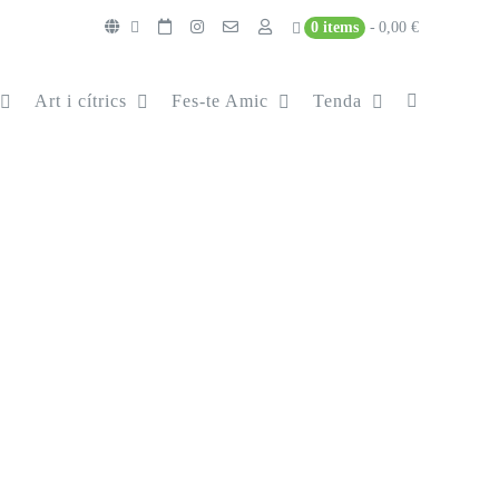
0 items
0,00 €
Art i cítrics
Fes-te Amic
Tenda