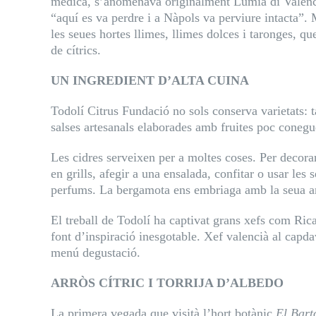
medica, s’anomenava originalment Lumia di Valènc
“aquí es va perdre i a Nàpols va perviure intacta”.
les seues hortes llimes, llimes dolces i taronges, q
de cítrics.
UN INGREDIENT D’ALTA CUINA
Todolí Citrus Fundació no sols conserva varietats: 
salses artesanals elaborades amb fruites poc conegu
Les cidres serveixen per a moltes coses. Per decorar
en grills, afegir a una ensalada, confitar o usar les
perfums. La bergamota ens embriaga amb la seua ar
El treball de Todolí ha captivat grans xefs com Ric
font d’inspiració inesgotable. Xef valencià al capdav
menú degustació.
ARRÒS CÍTRIC I TORRIJA D’ALBEDO
La primera vegada que visità l’hort botànic
El Bart