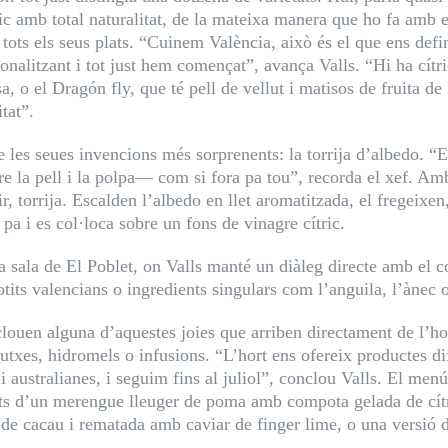
ric amb total naturalitat, de la mateixa manera que ho fa amb 
n tots els seus plats. “Cuinem València, això és el que ens defin
ionalitzant i tot just hem començat”, avança Valls. “Hi ha cí
a, o el Dragón fly, que té pell de vellut i matisos de fruita d
tat”.
e les seues invencions més sorprenents:
la torrija d’albedo
. “
tre la pell i la polpa— com si fora pa tou”, recorda el xef. 
dir, torrija. Escalden l’albedo en llet aromatitzada, el fregeixe
pa i es col·loca sobre un fons de vinagre cítric.
la sala de El Poblet, on Valls manté un diàleg directe amb el 
otits valencians o ingredients singulars com l’anguila, l’ànec 
nclouen alguna d’aquestes joies que arriben directament de l’ho
xes, hidromels o infusions. “L’hort ens ofereix productes dife
ustralianes, i seguim fins al juliol”, conclou Valls. El menú f
ets d’un merengue lleuger de poma amb compota gelada de cítri
de cacau i rematada amb caviar de finger lime, o una versió de