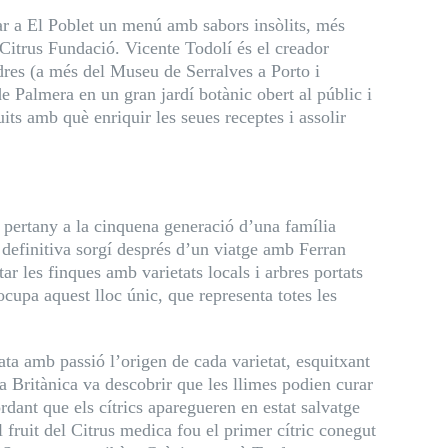
rear a El Poblet un menú amb sabors insòlits, més
 Citrus Fundació. Vicente Todolí és el creador
dres (a més del Museu de Serralves a Porto i
e Palmera en un gran jardí botànic obert al públic i
uits amb què enriquir les seues receptes i assolir
lí pertany a la cinquena generació d’una família
 definitiva sorgí després d’un viatge amb Ferran
ar les finques amb varietats locals i arbres portats
upa aquest lloc únic, que representa totes les
ata amb passió l’origen de cada varietat, esquitxant
 Britànica va descobrir que les llimes podien curar
rdant que els cítrics aparegueren en estat salvatge
fruit del Citrus medica fou el primer cítric conegut