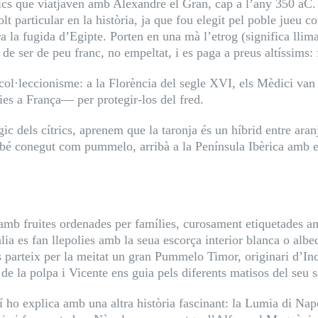
ics que viatjaven amb Alexandre el Gran, cap a l’any 350 aC.
olt particular en la història, ja que fou elegit pel poble jueu 
la fugida d’Egipte. Porten en una mà l’etrog (significa llima 
a de ser de peu franc, no empeltat, i es paga a preus altíssims:
al col·leccionisme: a la Florència del segle XVI, els Mèdici van
es a França— per protegir-los del fred.
c dels cítrics, aprenem que la taronja és un híbrid entre aran
bé conegut com pummelo, arribà a la Península Ibèrica amb els
s amb fruites ordenades per famílies, curosament etiquetades 
àlia es fan llepolies amb la seua escorça interior blanca o albe
es parteix per la meitat un gran Pummelo Timor, originari d’In
de la polpa i Vicente ens guia pels diferents matisos del seu s
 ho explica amb una altra història fascinant: la Lumia di Napo