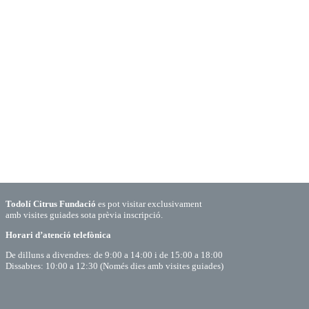
Todolí Citrus Fundació
es pot visitar exclusivament
amb visites guiades sota prèvia inscripció.
Horari d’atenció telefònica
De dilluns a divendres: de 9:00 a 14:00 i de 15:00 a 18:00
Dissabtes: 10:00 a 12:30 (Només dies amb visites guiades)