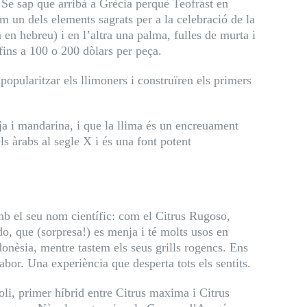
 Se sap que arribà a Grècia perquè Teofrast en
com un dels elements sagrats per a la celebració de la
en hebreu) i en l’altra una palma, fulles de murta i
 fins a 100 o 200 dòlars per peça.
 popularitzar els llimoners i construïren els primers
ja i mandarina, i que la llima és un encreuament
 àrabs al segle X i és una font potent
amb el seu nom científic: com el Citrus Rugoso,
do, que (sorpresa!) es menja i té molts usos en
donèsia, mentre tastem els seus grills rogencs. Ens
abor. Una experiència que desperta tots els sentits.
li, primer híbrid entre Citrus maxima i Citrus