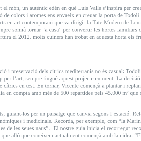
tot el món, un autèntic edén en què Luis Valls s’inspira per c
ió de colors i aromes ens envaeix en creuar la porta de Todolí
perts en art contemporani que va dirigir la Tate Modern de Lon
mpre somià tornar “a casa” per convertir les hortes familiars d
rtura el 2012, molts cuiners han trobat en aquesta horta els fr
ació i preservació dels cítrics mediterranis no és casual: Todo
p per l’art, sempre tingué aquest projecte en ment. La decisió
cítrics en test. En tornar, Vicente començà a plantar i replant
dia en compta amb més de 500 repartides pels 45.000 m² que oc
ts, guiant-los per un paisatge que canvia segons l’estació. Rel
ronòmiques i medicinals. Recorda, per exemple, com “la Marina
es de les seues naus”. El nostre guia inicia el recorregut reco
 i que allò que coneixem actualment començà amb la cidra: “El 