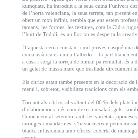
kumquats, ha introduït a la seua cuina l’univers cít
de l’horta valenciana, la seua terreta, tan present e
obert un món infinit, sembla que ens estem profess
tamany, les formes, les textures, com la Cidra rugos
l’hort de Todolí, és un lloc on es desperta la creativi
D’aquesta cerca constant i mil proves nasqué una d
cuina asiàtica es cuina l’albedo —la part blanca en
a casa i sorgí la torrija de lumia: pa remullat, és a 
un gelat de massa mare que trasllada directament al 
Els cítrics estan també presents en la decoració de 
menú i, sobretot, visibilitza tradicions com els emb
Tornant als cítrics, al voltant del 80 % dels plats i
d’elaboracions més complexes en salaó, gels, kombut
Comencem al setembre amb les varietats japoneses i a
taronges i mandarines: s’hi succeeixen petits moss
blanca infusionada amb cítrics, coberta de mantega 
taronja.