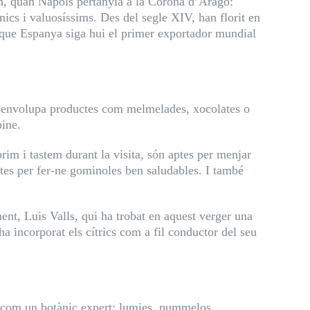
, quan Nàpols pertanyia a la Corona d’Aragó:
ics i valuosíssims. Des del segle XIV, han florit en
et que Espanya siga hui el primer exportador mundial
 desenvolupa productes com melmelades, xocolates o
pine.
rim i tastem durant la visita, són aptes per menjar
istes per fer-ne gominoles ben saludables. I també
nt, Luis Valls, qui ha trobat en aquest verger una
ha incorporat els cítrics com a fil conductor del seu
si com un botànic expert: lumies, pummelos,