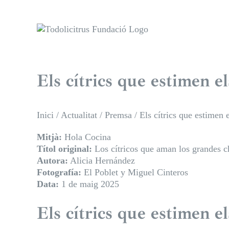
Skip
to
content
Els cítrics que estimen e
Inici
/
Actualitat
/
Premsa
/
Els cítrics que estimen 
Mitjà:
Hola Cocina
Títol original:
Los cítricos que aman los grandes c
Autora:
Alicia Hernández
Fotografía:
El Poblet y Miguel Cinteros
Data:
1 de maig 2025
Els cítrics que estimen el