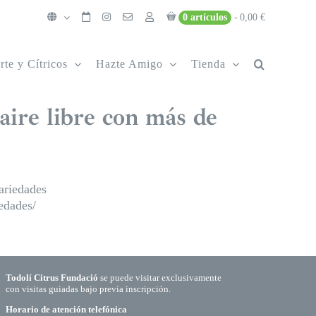
0 artículos
0,00 €
rte y Cítricos
Hazte Amigo
Tienda
aire libre con más de
ariedades
edades/
Todolí Citrus Fundació
se puede visitar exclusivamente
con visitas guiadas bajo previa inscripción.
Horario de atención telefónica