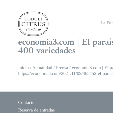
Saltar
al
contenido
La Fu
economia3.com | El paraís
400 variedades
Inicio
/
Actualidad
/
Prensa
/
economia3.com | El par
https://economia3.com/2021/11/09/465452-el-parais
Contacto
Reserva de entradas