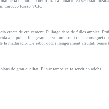
inal de la maduració del fruit. La mutació va ser estabilitza
l nom Tarocco Rosso VCR.
cia erecta de creixement. Fullatge dens de fulles amples. Frui
rida a la polpa, lleugerament voluminosa i que aconsegueix un
de la maduració. De sabor dolç i lleugerament afruitat. Sense l
olans de gran qualitat. El suc també es fa servir en adobs.