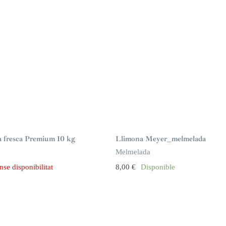
ta fresca Premium 10 kg
Llimona Meyer_melmelada
Melmelada
nse disponibilitat
8,00
€
Disponible