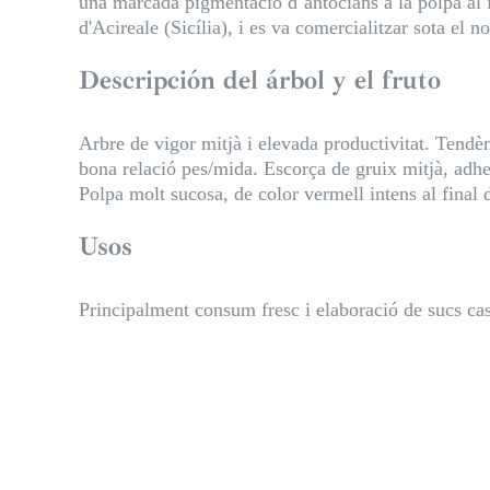
una marcada pigmentació d´antocians a la polpa al f
d'Acireale (Sicília), i es va comercialitzar sota e
Descripción del árbol y el fruto
Arbre de vigor mitjà i elevada productivitat. Tendèn
bona relació pes/mida. Escorça de gruix mitjà, adhe
Polpa molt sucosa, de color vermell intens al final 
Usos
Principalment consum fresc i elaboració de sucs cas