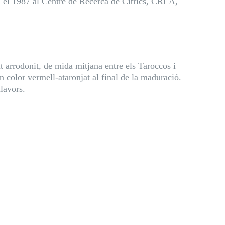
da el 1987 al Centre de Recerca de Cítrics, CREA,
t arrodonit, de mida mitjana entre els Taroccos i
 color vermell-ataronjat al final de la maduració.
lavors.