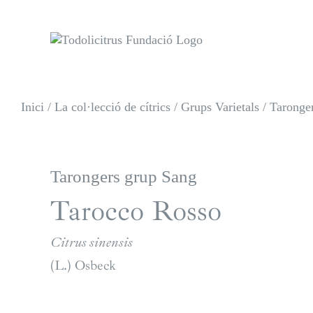
Skip
to
content
Inici
/
La col·lecció de cítrics
/
Grups Varietals
/
Taronger
Tarongers grup Sang
Tarocco Rosso
Citrus sinensis
(L.) Osbeck