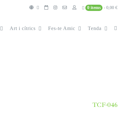
0 items
0,00 €
Art i cítrics
Fes-te Amic
Tenda
TCF-046