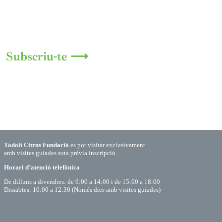
Subscriu-te ⟶
Todolí Citrus Fundació
es pot visitar exclusivament
amb visites guiades sota prèvia inscripció.
Horari d’atenció telefònica
De dilluns a divendres: de 9:00 a 14:00 i de 15:00 a 18:00
Dissabtes: 10:00 a 12:30 (Només dies amb visites guiades)