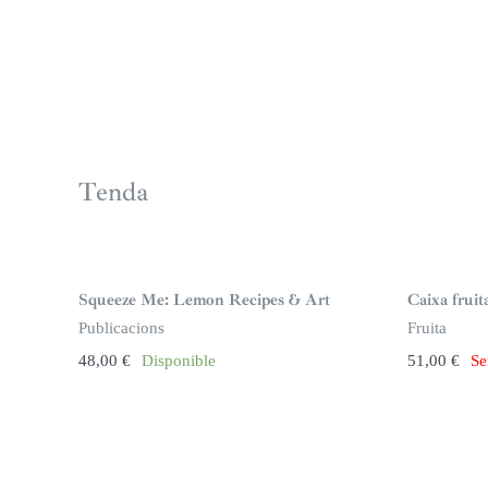
Tenda
S
i
n
Squeeze Me: Lemon Recipes & Art
Caixa frui
s
t
Publicacions
Fruita
o
c
48,00
€
Disponible
51,00
€
Se
k