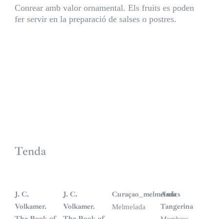
Conrear amb valor ornamental. Els fruits es poden
fer servir en la preparació de salses o postres.
Tenda
J. C.
J. C.
Curaçao_melmelada
Amics
Volkamer.
Volkamer.
Tangerina
Melmelada
The Book of
The Book of