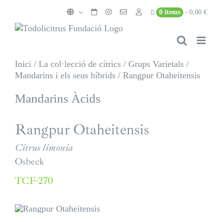
Skip
0 items
0,00 €
to
content
Inici
/
La col·lecció de cítrics
/
Grups Varietals
/
Mandarins i els seus híbrids
/
Rangpur Otaheitensis
Mandarins Àcids
Rangpur Otaheitensis
Citrus limonia
Osbeck
TCF-270