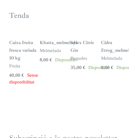
Tenda
S
i
n
Caixa fruita
Khatta_melmelada
Sylex Citric
Cidra
s
t
fresca variada
Gin
Etrog_melmelada
Melmelada
o
c
10 kg
Begudes
Melmelada
8,00
€
Disponible
k
Fruita
35,00
€
Disponible
8,00
€
Disponible
40,00
€
Sense
disponibilitat