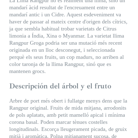
La Lima Rangpur no és realment una llima, sinó un
mandarí àcid resultat de l'encreuament entre un
mandarí antic i un Cidre. Aquest esdeveniment va
haver de passar al mateix centre d'origen dels cítrics,
ja que sembla habitual trobar varietats de Citrus
limonia a Índia, Xina o Myanmar. La varietat llima
Rangpur Groga podria ser una mutació més recent
originada en un lloc desconegut, i seleccionada
perquè els seus fruits, un cop madurs, no arriben al
color taronja de la llima Rangpur, sinó que es
mantenen grocs.
Descripción del árbol y el fruto
Arbre de port més obert i fullatge menys dens que la
Rangpur original. Fruits de mida mitjana, arrodonits
de pols aplatats, amb petit mamelló apical i mínima
corona basal. Poden marcar tènues costelles
longitudinals. Escorça lleugerament picada, de gruix
mitjà i aromàtica. Polpa mitjanament sucosa, de