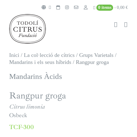
Skip
0 items
0,00 €
to
content
Inici
/
La col·lecció de cítrics
/
Grups Varietals
/
Mandarins i els seus híbrids
/
Rangpur groga
Mandarins Àcids
Rangpur groga
Citrus limonia
Osbeck
TCF-300