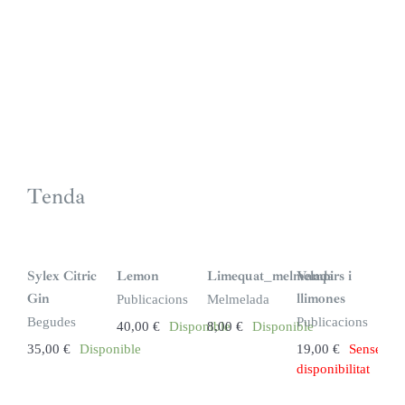
Tenda
S
i
n
Sylex Citric
Lemon
Limequat_melmelada
Vampirs i
s
t
Gin
llimones
Publicacions
Melmelada
o
c
Begudes
Publicacions
40,00
€
Disponible
8,00
€
Disponible
k
35,00
€
Disponible
19,00
€
Sense
disponibilitat