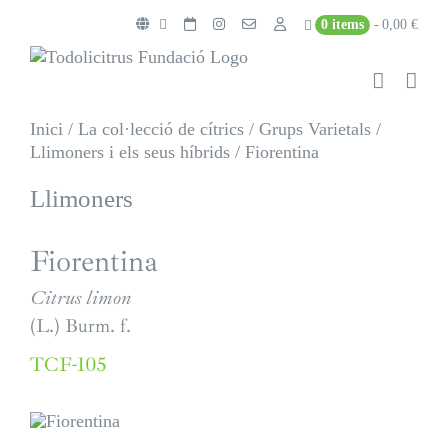
Skip
0 items
0,00 €
to
content
Inici
/
La col·lecció de cítrics
/
Grups Varietals
/
Llimoners i els seus híbrids
/
Fiorentina
Llimoners
Fiorentina
Citrus limon
(L.) Burm. f.
TCF-105