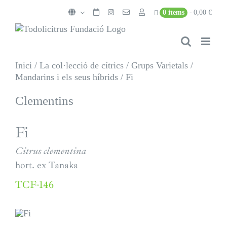
Skip
0 items
0,00 €
to
content
Inici
/
La col·lecció de cítrics
/
Grups Varietals
/
Mandarins i els seus híbrids
/
Fi
Clementins
Fi
Citrus clementina
hort. ex Tanaka
TCF-146