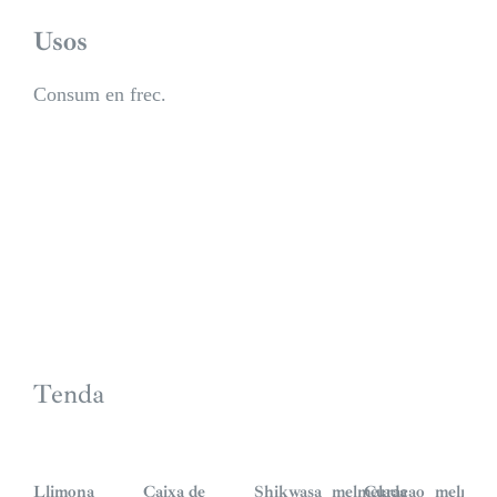
Usos
Consum en frec.
Tenda
Llimona
Caixa de
Shikwasa_melmelada
Curaçao_melmela