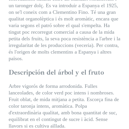
un taronger dolç. Es va introduir a Espanya el 1925,
on se'l coneix com a Clementino Fino. Té una gran
qualitat organolèptica i és molt aromàtic, encara que
varia segons el patró sobre el qual s'empelta. Ha
tingut poc recorregut comercial a causa de la mida
petita dels fruits, la seva poca resistència a l'arbre i la
irregularitat de les produccions (veceria). Per contra,
és l'origen de molts clementins a Espanya i altres
països.
Descripción del árbol y el fruto
Arbre vigorós de forma arrodonida. Fulles
lanceolades, de color verd poc intens i nombroses.
Fruit oblat, de mida mitjana a petita. Escorça fina de
color taronja intens, aromàtica. Polpa
d'extraordinària qualitat, amb bona quantitat de suc,
equilibrat en el contingut de sucre i àcid. Sense
llavors si es cultiva aïllada.