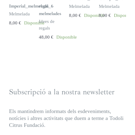
Imperial_melmelada
regal_6
Melmelada
Melmelada
melmelades
Melmelada
8,00
€
Disponible
8,00
€
Disponible
Idees de
8,00
€
Disponible
regals
48,00
€
Disponible
Subscripció a la nostra newsletter
Els mantindrem informats dels esdeveniments,
notícies i altres activitats que duem a terme a Todoli
Citrus Fundació.