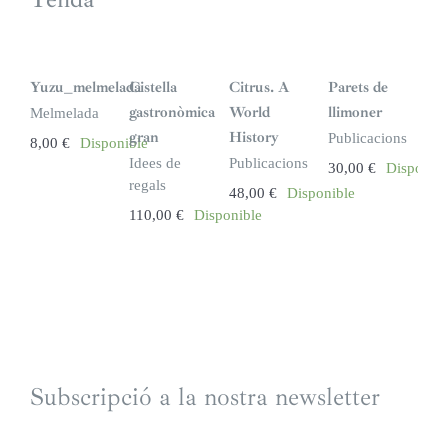
Yuzu_melmelada
Cistella
Citrus. A
Parets de
gastronòmica
World
llimoner
Melmelada
gran
History
Publicacions
8,00
€
Disponible
Idees de
Publicacions
30,00
€
Disponibl
regals
48,00
€
Disponible
110,00
€
Disponible
Subscripció a la nostra newsletter