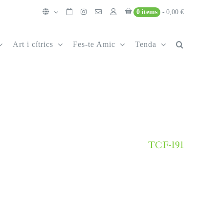
0 items
0,00 €
Art i cítrics
Fes-te Amic
Tenda
TCF-191