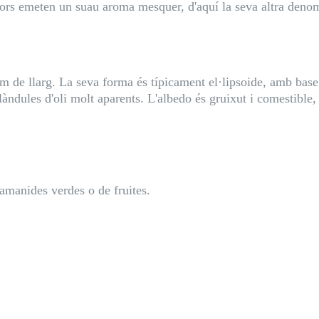
flors emeten un suau aroma mesquer, d'aquí la seva altra deno
 cm de llarg. La seva forma és típicament el·lipsoide, amb base
làndules d'oli molt aparents. L'albedo és gruixut i comestible
 amanides verdes o de fruites.