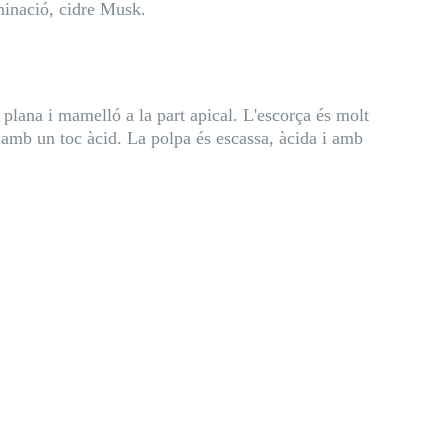
minació, cidre Musk.
 plana i mamelló a la part apical. L'escorça és molt
, amb un toc àcid. La polpa és escassa, àcida i amb