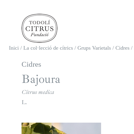
Skip
to
content
Inici
/
La col·lecció de cítrics
/
Grups Varietals
/
Cidres
/
Cidres
Bajoura
Citrus medica
L.