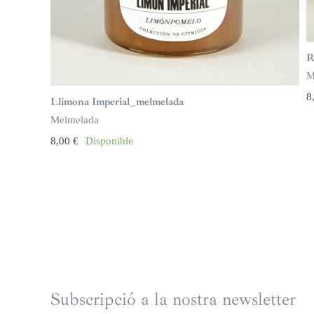
R
M
8
Llimona Imperial_melmelada
Melmelada
8,00
€
Disponible
Subscripció a la nostra newsletter