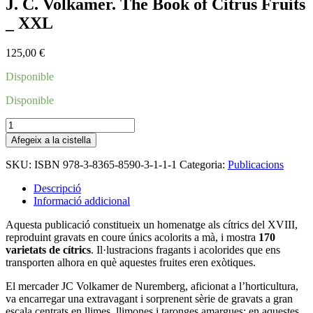
J. C. Volkamer. The Book of Citrus Fruits
_ XXL
125,00
€
Disponible
Disponible
quantitat
de
Afegeix a la cistella
J.
C.
SKU:
ISBN 978-3-8365-8590-3-1-1-1
Categoria:
Publicacions
Volkamer.
The
Descripció
Book
Informació addicional
of
Citrus
Aquesta publicació constitueix un homenatge als cítrics del XVIII,
Fruits
reproduint gravats en coure únics acolorits a mà, i mostra
170
_
varietats de cítrics
. Il·lustracions fragants i acolorides que ens
XXL
transporten alhora en què aquestes fruites eren exòtiques.
El mercader JC Volkamer de Nuremberg, aficionat a l’horticultura,
va encarregar una extravagant i sorprenent sèrie de gravats a gran
escala centrats en llimes, llimones i taronges amargues; en aquestes