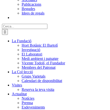
Publicacions
Begudes
Idees de regals
Cerca:
La Fundació
Hort Botànic El Bartolí
Investigació
El Laboratori
Medi ambient i paisatge
Vicente Todolí, el Fundador
Membres del Patronat
La Col·lecció
Grups Varietals
Calendari de disponibilitat
Visites
Reserva la teva visita
Actualitat
Notícies
Premsa
Esdeveniments