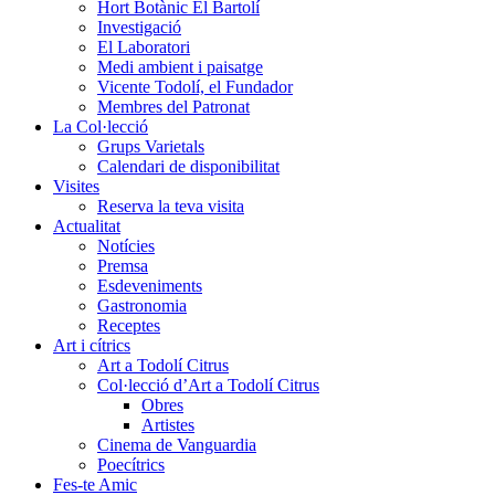
Hort Botànic El Bartolí
Investigació
El Laboratori
Medi ambient i paisatge
Vicente Todolí, el Fundador
Membres del Patronat
La Col·lecció
Grups Varietals
Calendari de disponibilitat
Visites
Reserva la teva visita
Actualitat
Notícies
Premsa
Esdeveniments
Gastronomia
Receptes
Art i cítrics
Art a Todolí Citrus
Col·lecció d’Art a Todolí Citrus
Obres
Artistes
Cinema de Vanguardia
Poecítrics
Fes-te Amic