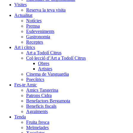
Visites
Reserva la teva visita
Actualitat
Notícies
Premsa
Esdeveniments
Gastronomia
Receptes
Art i cítrics
Art a Todolí Citrus
Col·lecció d’Art a Todolí Citrus
Obres
Artistes
Cinema de Vanguardia
Poecítrics
Fes-te Amic
Amics Tangerina
Patrons Cidra
Benefactors Bergamota
Beneficis fiscals
Agraïments
Tenda
Fruita fresca
Melmelades
Xocolates