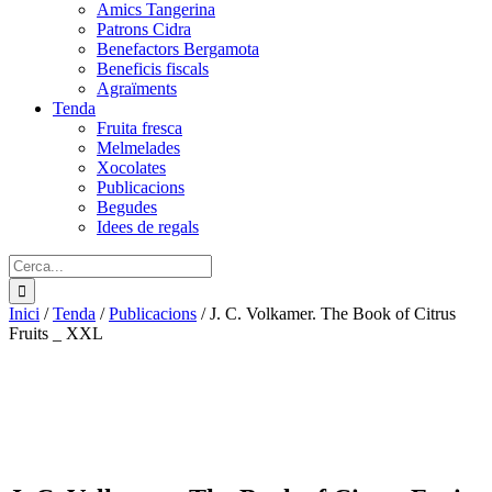
Amics Tangerina
Patrons Cidra
Benefactors Bergamota
Beneficis fiscals
Agraïments
Tenda
Fruita fresca
Melmelades
Xocolates
Publicacions
Begudes
Idees de regals
Cerca:
Inici
/
Tenda
/
Publicacions
/
J. C. Volkamer. The Book of Citrus
Fruits _ XXL