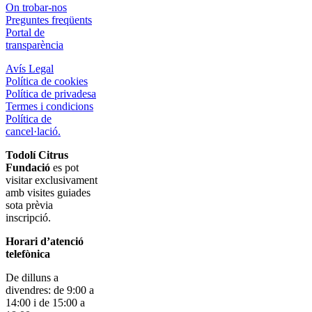
On trobar-nos
Preguntes freqüents
Portal de
transparència
Avís Legal
Política de cookies
Política de privadesa
Termes i condicions
Política de
cancel·lació.
Todolí Citrus
Fundació
es pot
visitar exclusivament
amb visites guiades
sota prèvia
inscripció.
Horari d’atenció
telefònica
De dilluns a
divendres: de 9:00 a
14:00 i de 15:00 a