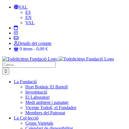
Skip
VAL
to
ES
content
EN
VAL
Detalls del compte
0 items
0,00 €
Cerca:
La Fundació
Hort Botànic El Bartolí
Investigació
El Laboratori
Medi ambient i paisatge
Vicente Todolí, el Fundador
Membres del Patronat
La Col·lecció
Grups Varietals
Calendari de disponibilitat