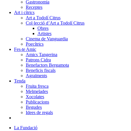
Gastronomia
Receptes
Art i cítrics
Art a Todolí Citrus
Col·lecció d’Art a Todolí Citrus
Obres
Artistes
Cinema de Vanguardia
Poecítrics
Fes-te Amic
Amics Tangerina
Patrons Cidra
Benefactors Bergamota
Beneficis fiscals
Agraïments
Tenda
Fruita fresca
Melmelades
Xocolates
Publicacions
Begudes
Idees de regals
La Fundació