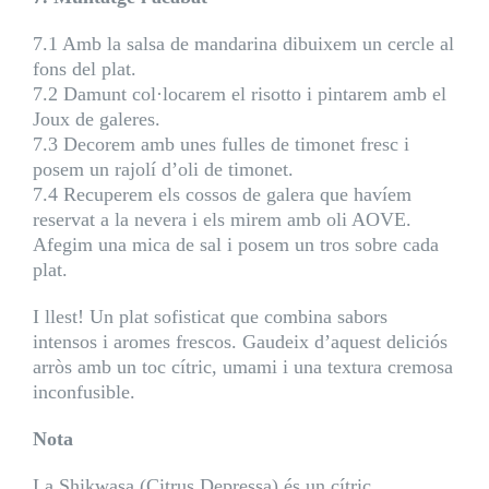
7.1 Amb la salsa de mandarina dibuixem un cercle al
fons del plat.
7.2 Damunt col·locarem el risotto i pintarem amb el
Joux de galeres.
7.3 Decorem amb unes fulles de timonet fresc i
posem un rajolí d’oli de timonet.
7.4 Recuperem els cossos de galera que havíem
reservat a la nevera i els mirem amb oli AOVE.
Afegim una mica de sal i posem un tros sobre cada
plat.
I llest! Un plat sofisticat que combina sabors
intensos i aromes frescos. Gaudeix d’aquest deliciós
arròs amb un toc cítric, umami i una textura cremosa
inconfusible.
Nota
La Shikwasa (Citrus Depressa) és un cítric