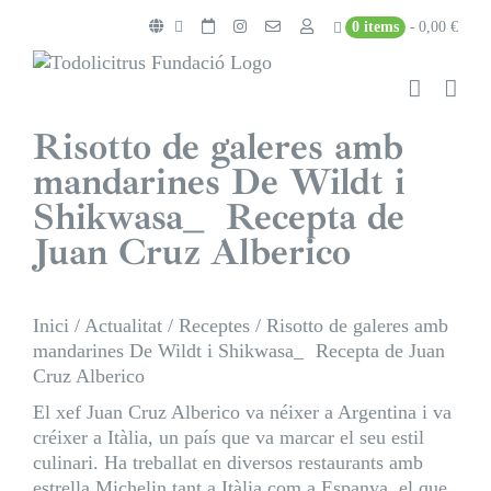
Skip
0 items
0,00 €
to
content
Risotto de galeres amb
mandarines De Wildt i
Shikwasa_ Recepta de
Juan Cruz Alberico
Inici
/
Actualitat
/
Receptes
/
Risotto de galeres amb
mandarines De Wildt i Shikwasa_ Recepta de Juan
Cruz Alberico
El xef Juan Cruz Alberico va néixer a Argentina i va
créixer a Itàlia, un país que va marcar el seu estil
culinari. Ha treballat en diversos restaurants amb
estrella Michelin tant a Itàlia com a Espanya, el que