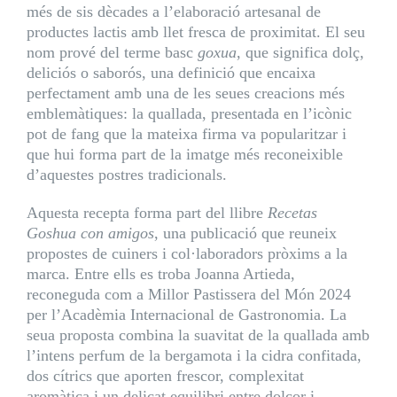
més de sis dècades a l’elaboració artesanal de
productes lactis amb llet fresca de proximitat. El seu
nom prové del terme basc
goxua
, que significa dolç,
deliciós o saborós, una definició que encaixa
perfectament amb una de les seues creacions més
emblemàtiques: la quallada, presentada en l’icònic
pot de fang que la mateixa firma va popularitzar i
que hui forma part de la imatge més reconeixible
d’aquestes postres tradicionals.
Aquesta recepta forma part del llibre
Recetas
Goshua con amigos
, una publicació que reuneix
propostes de cuiners i col·laboradors pròxims a la
marca. Entre ells es troba
Joanna Artieda
,
reconeguda com a Millor Pastissera del Món 2024
per l’Acadèmia Internacional de Gastronomia. La
seua proposta combina la suavitat de la quallada amb
l’intens perfum de la bergamota i la cidra confitada,
dos cítrics que aporten frescor, complexitat
aromàtica i un delicat equilibri entre dolçor i