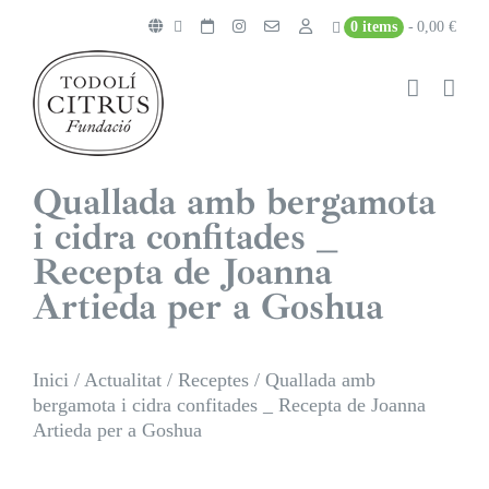
Skip
0 items
0,00 €
to
content
Quallada amb bergamota
i cidra confitades _
Recepta de Joanna
Artieda per a Goshua
Inici
/
Actualitat
/
Receptes
/
Quallada amb
bergamota i cidra confitades _ Recepta de Joanna
Artieda per a Goshua