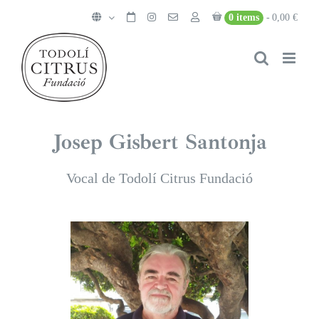
Skip
0 items
0,00 €
to
content
Josep Gisbert Santonja
Vocal de Todolí Citrus Fundació