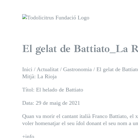
Skip
to
content
El gelat de Battiato_La 
Inici
/
Actualitat
/
Gastronomia
/
El gelat de Batti
Mitjà: La Rioja
Títol: El helado de Battiato
Data: 29 de maig de 2021
Quan va morir el cantant italià Franco Battiato, el
voler homenatjar el seu ídol donant el seu nom a un
+info