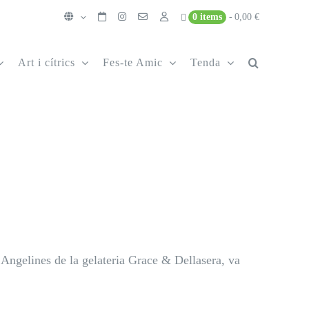
0 items
0,00 €
Art i cítrics
Fes-te Amic
Tenda
 Angelines de la gelateria Grace & Dellasera, va