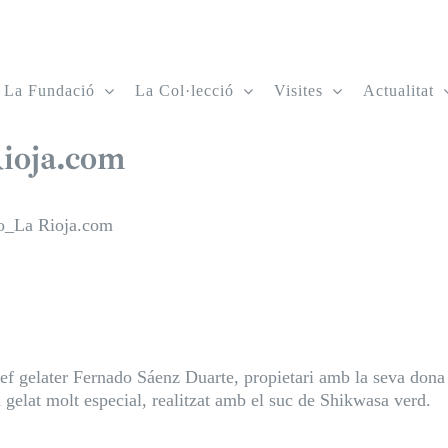
La Fundació
La Col·lecció
Visites
Actualitat
Rioja.com
ato_La Rioja.com
 xef gelater Fernado Sáenz Duarte, propietari amb la seva dona
 gelat molt especial, realitzat amb el suc de
Shikwasa
verd.