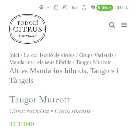
Skip
0 items
0,00 €
to
content
Inici
/
La col·lecció de cítrics
/
Grups Varietals
/
Mandarins i els seus híbrids
/
Tangor Murcott
Altres Mandarins híbrids, Tangors i
Tàngels
Tangor Murcott
Citrus reticulata × Citrus sinensis
TCF-040