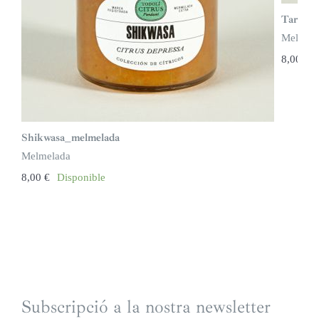
Taronj
Melmel
8,00
€
Shikwasa_melmelada
Melmelada
8,00
€
Disponible
Subscripció a la nostra newsletter