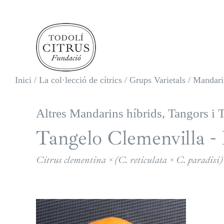
Skip
to
content
Inici
/
La col·lecció de cítrics
/
Grups Varietals
/
Mandarin
Altres Mandarins híbrids, Tangors i 
Tangelo Clemenvilla -
Citrus clementina × (C. reticulata × C. paradisi)