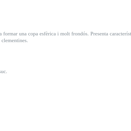
 formar una copa esfèrica i molt frondós. Presenta característi
s clementines.
suc.