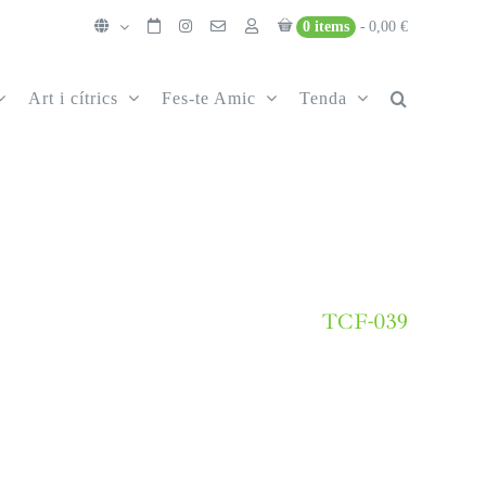
0 items
0,00 €
Art i cítrics
Fes-te Amic
Tenda
TCF-039