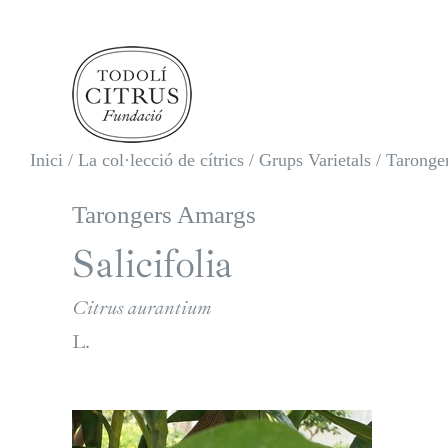
Skip
to
content
Inici
/
La col·lecció de cítrics
/
Grups Varietals
/
Taronger
Tarongers Amargs
Salicifolia
Citrus aurantium
L.