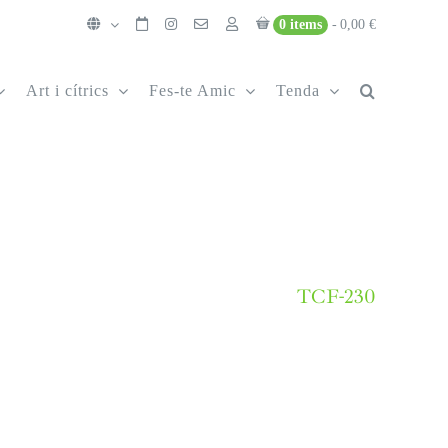
0 items
0,00 €
Art i cítrics
Fes-te Amic
Tenda
TCF-230