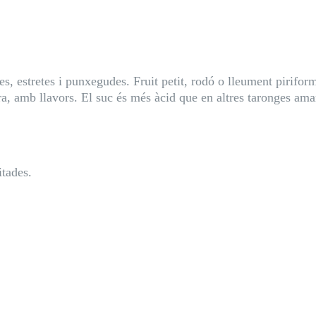
es, estretes i punxegudes. Fruit petit, rodó o lleument pirifor
gra, amb llavors. El suc és més àcid que en altres taronges a
itades.