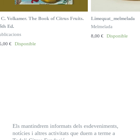
. C. Volkamer. The Book of Citrus Fruits.
Limequat_melmelada
5th Ed.
Melmelada
ublicacions
8,00
€
Disponible
5,00
€
Disponible
Els mantindrem informats dels esdeveniments,
notícies i altres activitats que duem a terme a