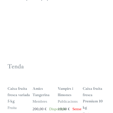
Tenda
S
S
S
i
i
i
n
n
n
Caixa fruita
Amics
Vampirs i
Caixa fruita
s
s
s
t
t
t
fresca variada
Tangerina
llimones
fresca
o
o
o
c
c
c
5 kg
Premium 10
Membres
Publicacions
k
k
k
kg
Fruita
200,00
€
Disponible
19,00
€
Sense