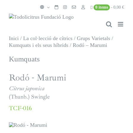
Skip
0 items
0,00 €
to
content
Inici
/
La col·lecció de cítrics
/
Grups Varietals
/
Kumquats i els seus híbrids
/
Rodó – Marumi
Kumquats
Rodó - Marumi
Citrus japonica
(Thunb.) Swingle
TCF-016