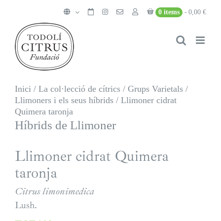
Skip
0 items
0,00 €
to
content
Inici
/
La col·lecció de cítrics
/
Grups Varietals
/
Llimoners i els seus híbrids
/
Llimoner cidrat
Quimera taronja
Híbrids de Llimoner
Llimoner cidrat Quimera
taronja
Citrus limonimedica
Lush.