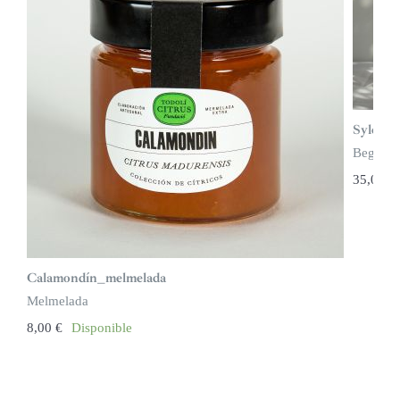
Sylex Ci
Begude
35,00
€
Calamondín_melmelada
Melmelada
8,00
€
Disponible