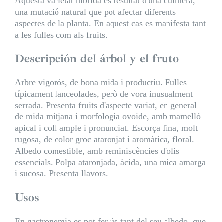
Aquesta varietat híbrida és resultat d'una quimera,
una mutació natural que pot afectar diferents
aspectes de la planta. En aquest cas es manifesta tant
a les fulles com als fruits.
Descripción del árbol y el fruto
Arbre vigorós, de bona mida i productiu. Fulles
típicament lanceolades, però de vora inusualment
serrada. Presenta fruits d'aspecte variat, en general
de mida mitjana i morfologia ovoide, amb mamelló
apical i coll ample i pronunciat. Escorça fina, molt
rugosa, de color groc ataronjat i aromàtica, floral.
Albedo comestible, amb reminiscències d'olis
essencials. Polpa ataronjada, àcida, una mica amarga
i sucosa. Presenta llavors.
Usos
En gastronomia es pot fer ús tant del seu albedo, que