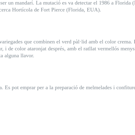
 ser un mandarí. La mutació es va detectar el 1986 a Florida 
cerca Hortícola de Fort Pierce (Florida, EUA).
s variegades que combinen el verd pàl·lid amb el color crema.
ur, i de color ataronjat després, amb el ratllat vermellós meny
ta alguna llavor.
sa. Es pot emprar per a la preparació de melmelades i confitu