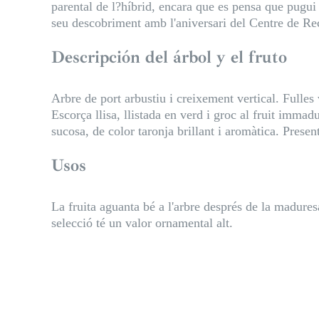
parental de l?híbrid, encara que es pensa que pugui
seu descobriment amb l'aniversari del Centre de Re
Descripción del árbol y el fruto
Arbre de port arbustiu i creixement vertical. Fulle
Escorça llisa, llistada en verd i groc al fruit immad
sucosa, de color taronja brillant i aromàtica. Presen
Usos
La fruita aguanta bé a l'arbre després de la madure
selecció té un valor ornamental alt.