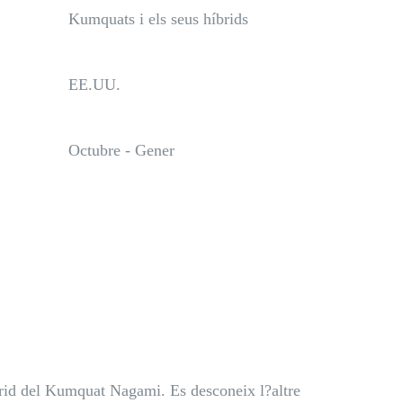
Kumquats i els seus híbrids
EE.UU.
Octubre - Gener
íbrid del Kumquat Nagami. Es desconeix l?altre