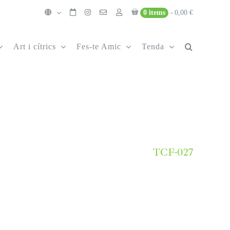
0 items
0,00 €
Art i cítrics
Fes-te Amic
Tenda
TCF-027