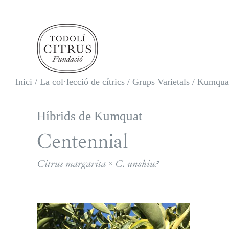
Skip
to
content
Inici
/
La col·lecció de cítrics
/
Grups Varietals
/
Kumquats
Híbrids de Kumquat
Centennial
Citrus margarita × C. unshiu?