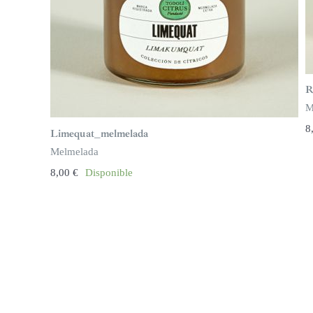
R
M
8
Limequat_melmelada
Melmelada
8,00
€
Disponible