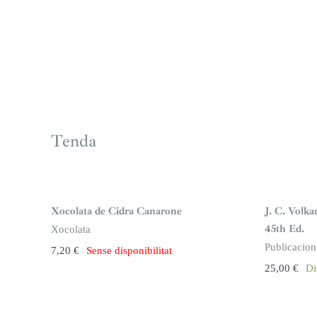
Tenda
S
i
n
Xocolata de Cidra Canarone
J. C. Volka
s
t
45th Ed.
Xocolata
o
c
Publicacion
7,20
€
Sense disponibilitat
k
25,00
€
Di