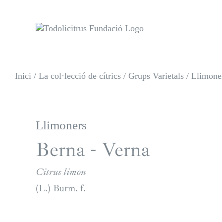
Skip
to
content
Inici
/
La col·lecció de cítrics
/
Grups Varietals
/
Llimoner
Llimoners
Berna - Verna
Citrus limon
(L.) Burm. f.