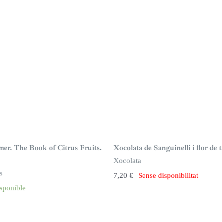
S
i
n
mer. The Book of Citrus Fruits.
Xocolata de Sanguinelli i flor de 
s
t
Xocolata
o
c
s
7,20
€
Sense disponibilitat
k
sponible