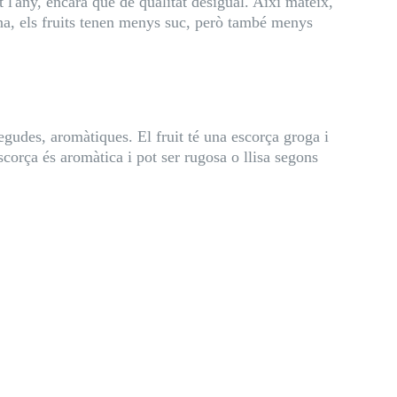
t l'any, encara que de qualitat desigual. Així mateix,
ina, els fruits tenen menys suc, però també menys
udes, aromàtiques. El fruit té una escorça groga i
corça és aromàtica i pot ser rugosa o llisa segons