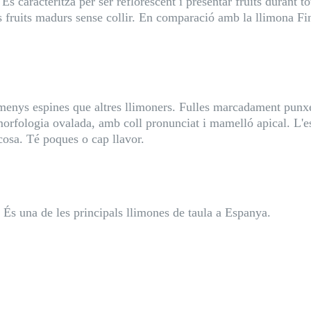
Es caracteritza per ser reflorescent i presentar fruits durant to
els fruits madurs sense collir. En comparació amb la llimona F
menys espines que altres llimoners. Fulles marcadament punxeg
orfologia ovalada, amb coll pronunciat i mamelló apical. L'es
cosa. Té poques o cap llavor.
 És una de les principals llimones de taula a Espanya.