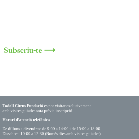
Subscriu-te ⟶
Todolí Citrus Fundació
es pot visitar exclusivament
amb visites guiades sota prèvia inscripció.
Horari d’atenció telefònica
De dilluns a divendres: de 9:00 a 14:00 i de 15:00 a 18:00
Dissabtes: 10:00 a 12:30 (Només dies amb visites guiades)