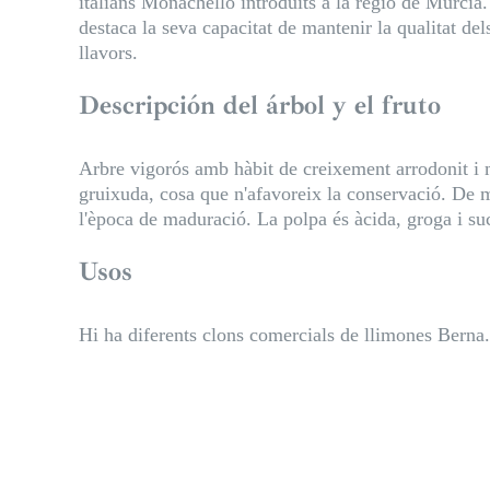
italians Monachello introduïts a la regió de Múrcia. 
destaca la seva capacitat de mantenir la qualitat d
llavors.
Descripción del árbol y el fruto
Arbre vigorós amb hàbit de creixement arrodonit i 
gruixuda, cosa que n'afavoreix la conservació. De m
l'època de maduració. La polpa és àcida, groga i su
Usos
Hi ha diferents clons comercials de llimones Berna.