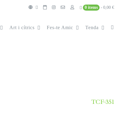
0 items
0,00 €
Art i cítrics
Fes-te Amic
Tenda
TCF-351