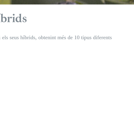
íbrids
els seus híbrids, obtenint més de 10 tipus diferents
Caviar cítric
Sanguino