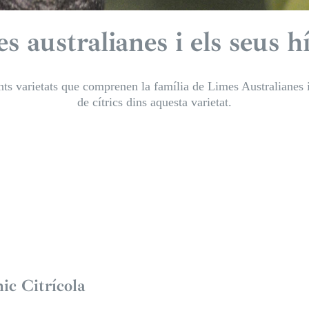
s australianes i els seus h
ts varietats que comprenen la família de Limes Australianes i 
de cítrics dins aquesta varietat.
a dit –
Faustrime
r cítric
ic Citrícola