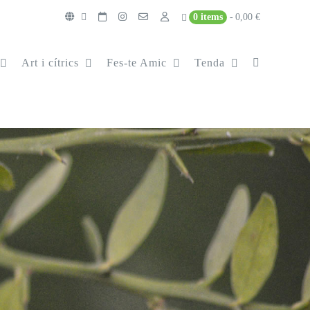
0 items
0,00 €
Art i cítrics
Fes-te Amic
Tenda