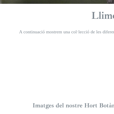
Llime
A continuació mostrem una col·lecció de les diferen
Taronger glauca
Llim
– Eremorange
Cavia
Imatges del nostre Hort Botàn